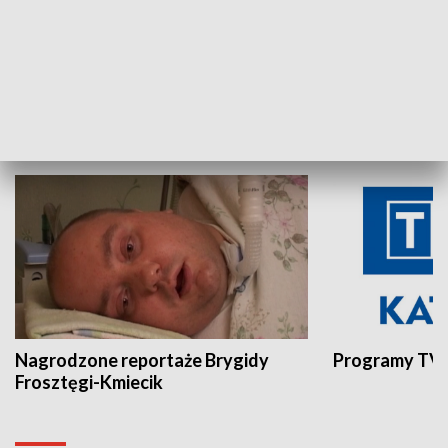
Aktualności sprzed lat
Z historią w tl
INNE
Nagrodzone reportaże Brygidy
Programy TVP
Frosztęgi-Kmiecik