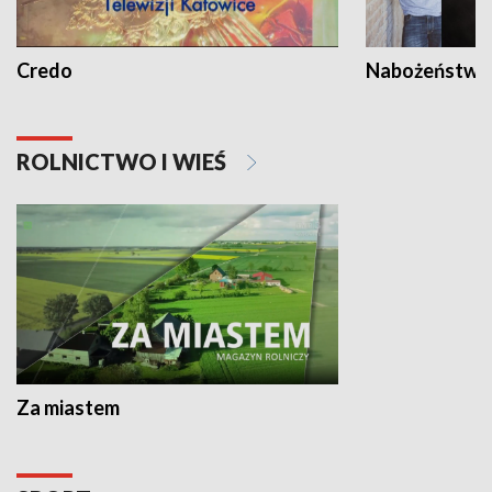
Credo
Nabożeństwa 
ROLNICTWO I WIEŚ
Za miastem