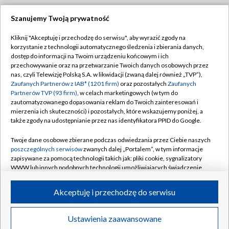
Szanujemy Twoją prywatność
Dołącz do nas:
Kliknij "Akceptuję i przechodzę do serwisu", aby wyrazić zgody na
korzystanie z technologii automatycznego śledzenia i zbierania danych,
TVP
dostęp do informacji na Twoim urządzeniu końcowym i ich
Abonament TVP
przechowywanie oraz na przetwarzanie Twoich danych osobowych przez
Regulamin TVP
nas, czyli Telewizję Polską S.A. w likwidacji (zwaną dalej również „TVP”),
Emisja w TVP
Polityka prywatności
Zaufanych Partnerów z IAB* (1201 firm)
oraz pozostałych
Zaufanych
Partnerów TVP (93 firm)
, w celach marketingowych (w tym do
Centrum informacji TVP
Moje zgody
zautomatyzowanego dopasowania reklam do Twoich zainteresowań i
mierzenia ich skuteczności) i pozostałych, które wskazujemy poniżej, a
Naziemna Telewizja Cyfrowa
Pomoc
także zgody na udostępnianie przez nas identyfikatora PPID do Google.
Sklep TVP
Biuro reklamy
Twoje dane osobowe zbierane podczas odwiedzania przez Ciebie naszych
Rada Programowa
Kontakt
poszczególnych serwisów
zwanych dalej „Portalem”, w tym informacje
zapisywane za pomocą technologii takich jak: pliki cookie, sygnalizatory
System NOS
WWW lub innych podobnych technologii umożliwiających świadczenie
dopasowanych i bezpiecznych usług, personalizację treści oraz reklam,
Informacje o nadawcy
Kanały
udostępnianie funkcji mediów społecznościowych oraz analizowanie
Akceptuję i przechodzę do serwisu
ruchu w Internecie.
Program dla prasy
©2026 Telewizja Polska S.A. w likwidacji
Biuro Reklamy
Twoje dane osobowe zbierane podczas odwiedzania przez Ciebie
Ustawienia zaawansowane
poszczególnych serwisów
na Portalu, takie jak adresy IP, identyfikatory