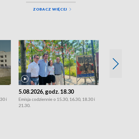
ZOBACZ WIĘCEJ
5.08.2026, godz. 18.30
4.08.2026, g
30 i
Emisja codziennie o 15.30, 16.30, 18.30 i
Emisja codziennie
21.30.
21.30.