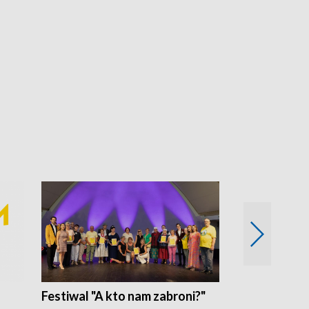
Festiwal "A kto nam zabroni?"
Mikrokosmo