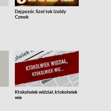
Dej pozór. Szoł tok Izoldy
Dzień z blisk
Czmok
Ktokolwiek widział, ktokolwiek
wie