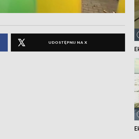
UDOSTĘPNIJ NA X
E
E