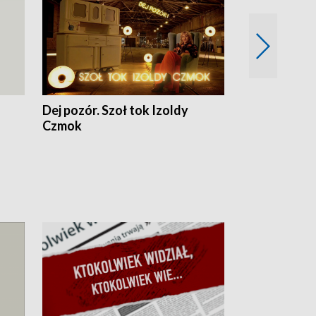
Dej pozór. Szoł tok Izoldy
Dzień z blisk
Czmok