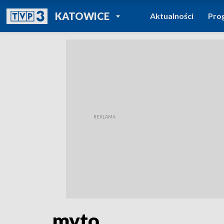
POWRÓT DO
KATOWICE
Aktualności
Pro
TVP REGIONY
myto