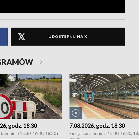
UDOSTĘPNIJ NA X
OGRAMÓW
26, godz. 18.30
7.08.2026, godz. 18.30
dziennie o 15.30, 16.30, 18.30 i
Emisja codziennie o 15.30, 16.30, 18.