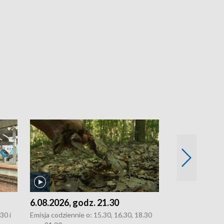
6.08.2026, godz. 21.30
6.08.2026, g
30 i
Emisja codziennie o: 15.30, 16.30, 18.30
Emisja codziennie