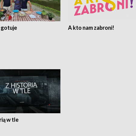
 gotuje
A kto nam zabroni!
rią w tle