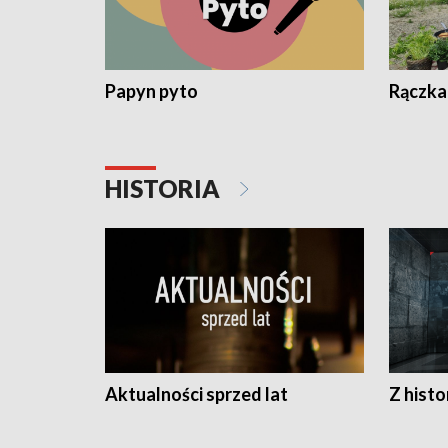
Papyn pyto
Rączka
HISTORIA
Aktualności sprzed lat
Z histo