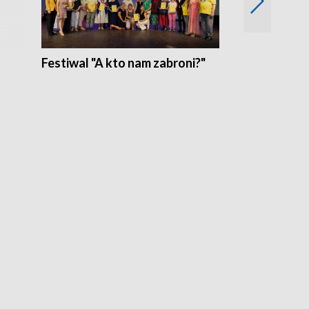
Festiwal "A kto nam zabroni?"
Mikrokosmo