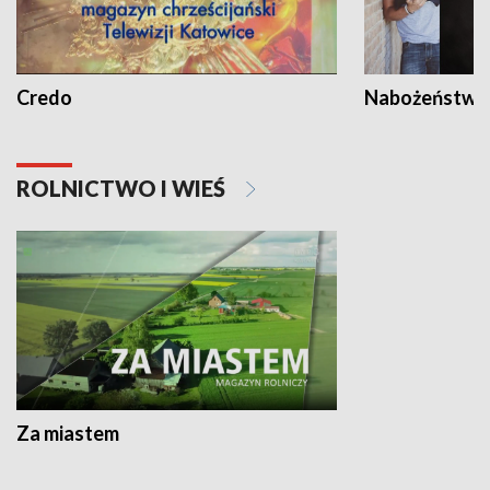
Credo
Nabożeństwa 
ROLNICTWO I WIEŚ
Za miastem