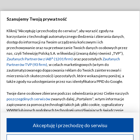
Szanujemy Twoją prywatność
Dołącz do nas:
Kliknij "Akceptuję i przechodzę do serwisu", aby wyrazić zgody na
korzystanie z technologii automatycznego śledzenia i zbierania danych,
TVP
dostęp do informacji na Twoim urządzeniu końcowym i ich
Abonament TVP
przechowywanie oraz na przetwarzanie Twoich danych osobowych przez
Regulamin TVP
nas, czyli Telewizję Polską S.A. w likwidacji (zwaną dalej również „TVP”),
Emisja w TVP
Polityka prywatności
Zaufanych Partnerów z IAB* (1201 firm)
oraz pozostałych
Zaufanych
Partnerów TVP (93 firm)
, w celach marketingowych (w tym do
Centrum informacji TVP
Moje zgody
zautomatyzowanego dopasowania reklam do Twoich zainteresowań i
mierzenia ich skuteczności) i pozostałych, które wskazujemy poniżej, a
Naziemna Telewizja Cyfrowa
Pomoc
także zgody na udostępnianie przez nas identyfikatora PPID do Google.
Sklep TVP
Biuro reklamy
Twoje dane osobowe zbierane podczas odwiedzania przez Ciebie naszych
Rada Programowa
Kontakt
poszczególnych serwisów
zwanych dalej „Portalem”, w tym informacje
zapisywane za pomocą technologii takich jak: pliki cookie, sygnalizatory
System NOS
WWW lub innych podobnych technologii umożliwiających świadczenie
dopasowanych i bezpiecznych usług, personalizację treści oraz reklam,
Informacje o nadawcy
Kanały
udostępnianie funkcji mediów społecznościowych oraz analizowanie
Akceptuję i przechodzę do serwisu
ruchu w Internecie.
Program dla prasy
©2026 Telewizja Polska S.A. w likwidacji
Biuro Reklamy
Twoje dane osobowe zbierane podczas odwiedzania przez Ciebie