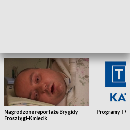
Aktualności sprzed lat
Z historią w tl
INNE
Nagrodzone reportaże Brygidy
Programy TVP
Frosztęgi-Kmiecik