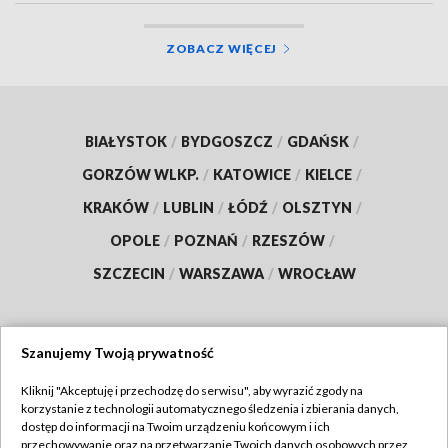
ZOBACZ WIĘCEJ
BIAŁYSTOK
/
BYDGOSZCZ
/
GDAŃSK
/
GORZÓW WLKP.
/
KATOWICE
/
KIELCE
/
KRAKÓW
/
LUBLIN
/
ŁÓDŹ
/
OLSZTYN
/
OPOLE
/
POZNAŃ
/
RZESZÓW
/
SZCZECIN
/
WARSZAWA
/
WROCŁAW
Szanujemy Twoją prywatność
Dołącz do nas:
Kliknij "Akceptuję i przechodzę do serwisu", aby wyrazić zgody na
korzystanie z technologii automatycznego śledzenia i zbierania danych,
TVP
dostęp do informacji na Twoim urządzeniu końcowym i ich
Abonament TVP
przechowywanie oraz na przetwarzanie Twoich danych osobowych przez