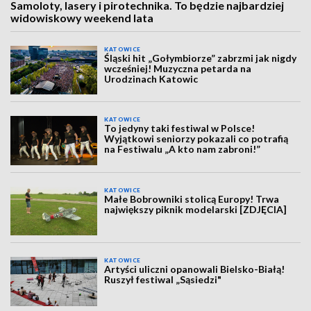
Samoloty, lasery i pirotechnika. To będzie najbardziej
widowiskowy weekend lata
KATOWICE
Śląski hit „Gołymbiorze” zabrzmi jak nigdy
wcześniej! Muzyczna petarda na
Urodzinach Katowic
KATOWICE
To jedyny taki festiwal w Polsce!
Wyjątkowi seniorzy pokazali co potrafią
na Festiwalu „A kto nam zabroni!”
KATOWICE
Małe Bobrowniki stolicą Europy! Trwa
największy piknik modelarski [ZDJĘCIA]
KATOWICE
Artyści uliczni opanowali Bielsko-Białą!
Ruszył festiwal „Sąsiedzi"