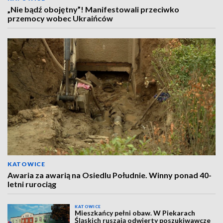
„Nie bądź obojętny”! Manifestowali przeciwko
przemocy wobec Ukraińców
KATOWICE
Awaria za awarią na Osiedlu Południe. Winny ponad 40-
letni rurociąg
KATOWICE
Mieszkańcy pełni obaw. W Piekarach
Śląskich ruszają odwierty poszukiwawcze