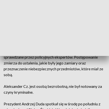
Bytomianin spędził noc w policyjnym areszcie. W chwili
zatrzymania był trzeźwy. Jak zaznaczyła prok.
Smorczewska, na pewno zarządzone zostaną też badania
sprawdzające, czy nie był pod wpływem innych substancji
odurzających.
Policjanci przeszukali w środę mieszkanie mężczyzny, gdzie
zabezpieczyli komputer oraz telefony, które będą
sprawdzane przez policyjnych ekspertów. Postępowanie
zmierza do ustalenia, jakie były jego zamiary oraz
przeznaczenie niebezpiecznych przedmiotów, które miał ze
sobą.
Aleksander Cz. jest osobą bezrobotną, nie był notowany za
czyny kryminalne.
Prezydent Andrzej Duda spotkał się w środę po południu z