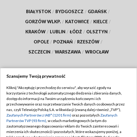
BIAŁYSTOK
/
BYDGOSZCZ
/
GDAŃSK
/
GORZÓW WLKP.
/
KATOWICE
/
KIELCE
/
KRAKÓW
/
LUBLIN
/
ŁÓDŹ
/
OLSZTYN
/
OPOLE
/
POZNAŃ
/
RZESZÓW
/
SZCZECIN
/
WARSZAWA
/
WROCŁAW
Szanujemy Twoją prywatność
Dołącz do nas:
Kliknij "Akceptuję i przechodzę do serwisu", aby wyrazić zgody na
korzystanie z technologii automatycznego śledzenia i zbierania danych,
TVP
dostęp do informacji na Twoim urządzeniu końcowym i ich
Abonament TVP
przechowywanie oraz na przetwarzanie Twoich danych osobowych przez
Regulamin TVP
nas, czyli Telewizję Polską S.A. w likwidacji (zwaną dalej również „TVP”),
Emisja w TVP
Polityka prywatności
Zaufanych Partnerów z IAB* (1201 firm)
oraz pozostałych
Zaufanych
Partnerów TVP (93 firm)
, w celach marketingowych (w tym do
Centrum informacji TVP
Moje zgody
zautomatyzowanego dopasowania reklam do Twoich zainteresowań i
mierzenia ich skuteczności) i pozostałych, które wskazujemy poniżej, a
Naziemna Telewizja Cyfrowa
Pomoc