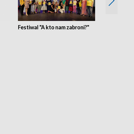
Festiwal "A kto nam zabroni?"
Mikrokosmo