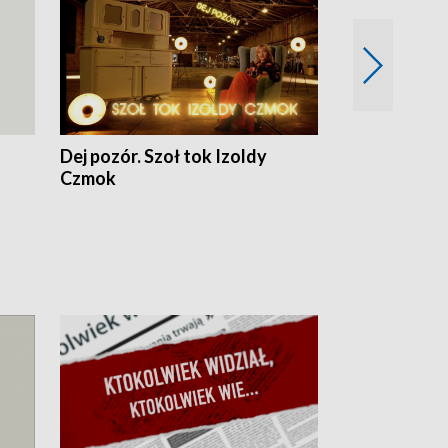
Dej pozór. Szoł tok Izoldy
Dzień z blisk
Czmok