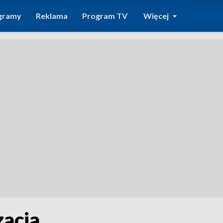
gramy
Reklama
Program TV
Więcej
acja