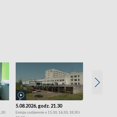
5.08.2026, godz. 21.30
5.08.2026, g
8.30
Emisja codziennie o 15.30, 16.30, 18.30 i
Emisja codziennie