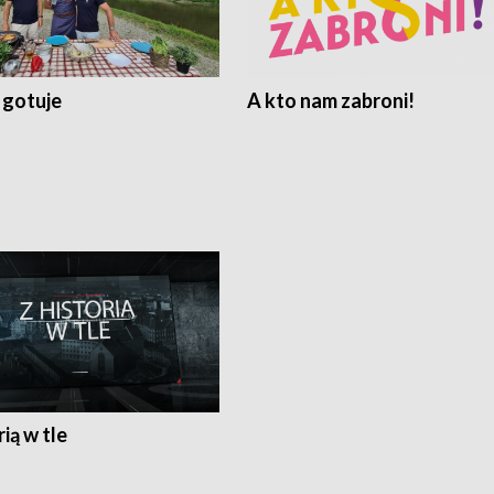
 gotuje
A kto nam zabroni!
rią w tle