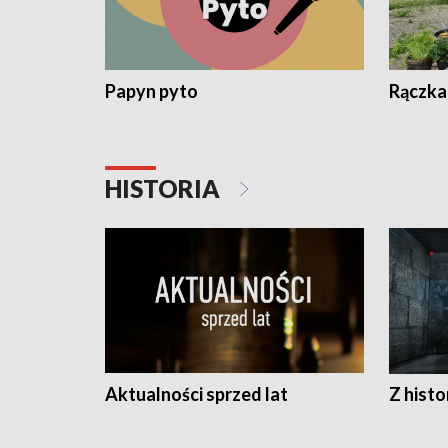
Papyn pyto
Rączka
HISTORIA
Aktualności sprzed lat
Z histo