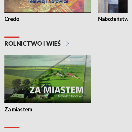
Credo
Nabożeństwa 
ROLNICTWO I WIEŚ
Za miastem