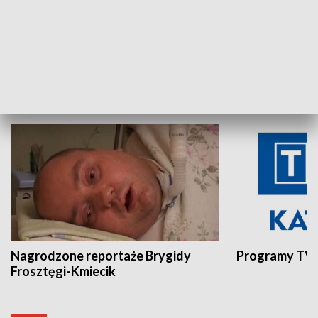
Aktualności sprzed lat
Z historią w tl
INNE
Nagrodzone reportaże Brygidy
Programy TVP
Frosztęgi-Kmiecik