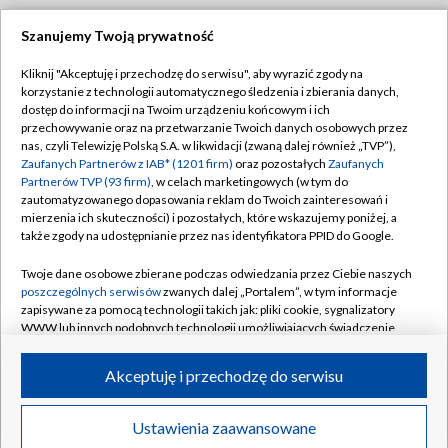
Szanujemy Twoją prywatność
Dołącz do nas:
Kliknij "Akceptuję i przechodzę do serwisu", aby wyrazić zgody na
korzystanie z technologii automatycznego śledzenia i zbierania danych,
TVP
dostęp do informacji na Twoim urządzeniu końcowym i ich
Abonament TVP
przechowywanie oraz na przetwarzanie Twoich danych osobowych przez
Regulamin TVP
nas, czyli Telewizję Polską S.A. w likwidacji (zwaną dalej również „TVP”),
Emisja w TVP
Polityka prywatności
Zaufanych Partnerów z IAB* (1201 firm)
oraz pozostałych
Zaufanych
Partnerów TVP (93 firm)
, w celach marketingowych (w tym do
Centrum informacji TVP
Moje zgody
zautomatyzowanego dopasowania reklam do Twoich zainteresowań i
mierzenia ich skuteczności) i pozostałych, które wskazujemy poniżej, a
Naziemna Telewizja Cyfrowa
Pomoc
także zgody na udostępnianie przez nas identyfikatora PPID do Google.
Sklep TVP
Biuro reklamy
Twoje dane osobowe zbierane podczas odwiedzania przez Ciebie naszych
Rada Programowa
Kontakt
poszczególnych serwisów
zwanych dalej „Portalem”, w tym informacje
zapisywane za pomocą technologii takich jak: pliki cookie, sygnalizatory
System NOS
WWW lub innych podobnych technologii umożliwiających świadczenie
dopasowanych i bezpiecznych usług, personalizację treści oraz reklam,
Informacje o nadawcy
Kanały
udostępnianie funkcji mediów społecznościowych oraz analizowanie
Akceptuję i przechodzę do serwisu
ruchu w Internecie.
Program dla prasy
©2026 Telewizja Polska S.A. w likwidacji
Biuro Reklamy
Twoje dane osobowe zbierane podczas odwiedzania przez Ciebie
Ustawienia zaawansowane
poszczególnych serwisów
na Portalu, takie jak adresy IP, identyfikatory