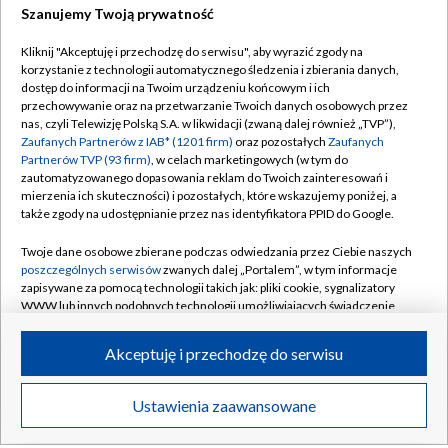
Szanujemy Twoją prywatność
Dołącz do nas:
Kliknij "Akceptuję i przechodzę do serwisu", aby wyrazić zgody na
korzystanie z technologii automatycznego śledzenia i zbierania danych,
dostęp do informacji na Twoim urządzeniu końcowym i ich
TVP
przechowywanie oraz na przetwarzanie Twoich danych osobowych przez
nas, czyli Telewizję Polską S.A. w likwidacji (zwaną dalej również „TVP”),
Abonament TVP
Regulamin TVP
Zaufanych Partnerów z IAB* (1201 firm)
oraz pozostałych
Zaufanych
Emisja w TVP
Partnerów TVP (93 firm)
, w celach marketingowych (w tym do
Polityka prywatności
zautomatyzowanego dopasowania reklam do Twoich zainteresowań i
Centrum informacji TVP
Moje zgody
mierzenia ich skuteczności) i pozostałych, które wskazujemy poniżej, a
także zgody na udostępnianie przez nas identyfikatora PPID do Google.
Naziemna Telewizja Cyfrowa
Pomoc
Twoje dane osobowe zbierane podczas odwiedzania przez Ciebie naszych
Sklep TVP
Biuro reklamy
poszczególnych serwisów
zwanych dalej „Portalem”, w tym informacje
Rada Programowa
zapisywane za pomocą technologii takich jak: pliki cookie, sygnalizatory
Kontakt
WWW lub innych podobnych technologii umożliwiających świadczenie
System NOS
dopasowanych i bezpiecznych usług, personalizację treści oraz reklam,
udostępnianie funkcji mediów społecznościowych oraz analizowanie
Informacje o nadawcy
Akceptuję i przechodzę do serwisu
Kanały
ruchu w Internecie.
Program dla prasy
Twoje dane osobowe zbierane podczas odwiedzania przez Ciebie
Ustawienia zaawansowane
©2026 Telewizja Polska S.A. w likwidacji
Biuro Reklamy
poszczególnych serwisów
na Portalu, takie jak adresy IP, identyfikatory
Twoich urządzeń końcowych i identyfikatory plików cookie, informacje o