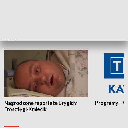
Aktualności sprzed lat
Z historią w tl
INNE
Nagrodzone reportaże Brygidy
Programy TVP
Frosztęgi-Kmiecik