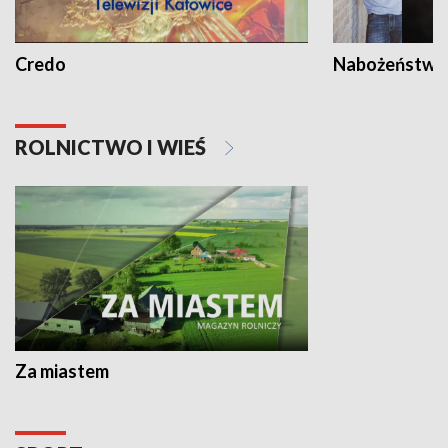
Credo
Nabożeństwa 
ROLNICTWO I WIEŚ
Za miastem