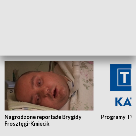
Aktualności sprzed lat
Z historią w tl
INNE
Nagrodzone reportaże Brygidy
Programy TVP
Frosztęgi-Kmiecik