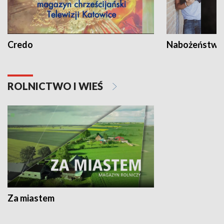
Credo
Nabożeństwa 
ROLNICTWO I WIEŚ
Za miastem