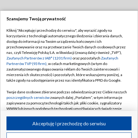
Szanujemy Twoją prywatność
Dołącz do nas:
Kliknij "Akceptuję i przechodzę do serwisu", aby wyrazić zgody na
korzystanie z technologii automatycznego śledzenia i zbierania danych,
TVP
dostęp do informacji na Twoim urządzeniu końcowym i ich
Abonament TVP
przechowywanie oraz na przetwarzanie Twoich danych osobowych przez
Regulamin TVP
nas, czyli Telewizję Polską S.A. w likwidacji (zwaną dalej również „TVP”),
Emisja w TVP
Polityka prywatności
Zaufanych Partnerów z IAB* (1201 firm)
oraz pozostałych
Zaufanych
Partnerów TVP (93 firm)
, w celach marketingowych (w tym do
Centrum informacji TVP
Moje zgody
zautomatyzowanego dopasowania reklam do Twoich zainteresowań i
mierzenia ich skuteczności) i pozostałych, które wskazujemy poniżej, a
Naziemna Telewizja Cyfrowa
Pomoc
także zgody na udostępnianie przez nas identyfikatora PPID do Google.
Sklep TVP
Biuro reklamy
Twoje dane osobowe zbierane podczas odwiedzania przez Ciebie naszych
Rada Programowa
Kontakt
poszczególnych serwisów
zwanych dalej „Portalem”, w tym informacje
zapisywane za pomocą technologii takich jak: pliki cookie, sygnalizatory
System NOS
WWW lub innych podobnych technologii umożliwiających świadczenie
dopasowanych i bezpiecznych usług, personalizację treści oraz reklam,
Informacje o nadawcy
Kanały
udostępnianie funkcji mediów społecznościowych oraz analizowanie
Akceptuję i przechodzę do serwisu
ruchu w Internecie.
Program dla prasy
©2026 Telewizja Polska S.A. w likwidacji
Biuro Reklamy
Twoje dane osobowe zbierane podczas odwiedzania przez Ciebie