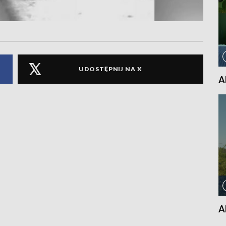
UDOSTĘPNIJ NA X
A
A