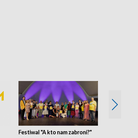
Festiwal "A kto nam zabroni?"
Mikrokosmo