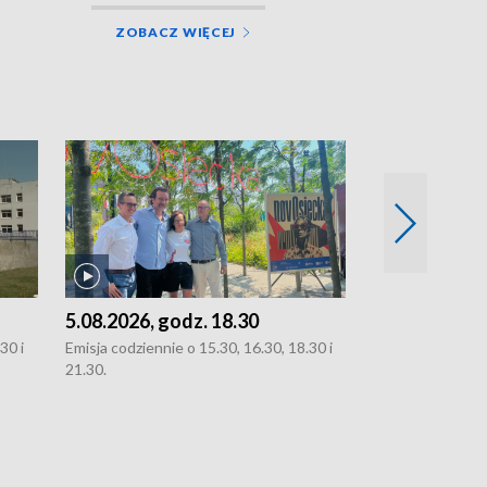
ZOBACZ WIĘCEJ
5.08.2026, godz. 18.30
4.08.2026, g
30 i
Emisja codziennie o 15.30, 16.30, 18.30 i
Emisja codziennie
21.30.
21.30.