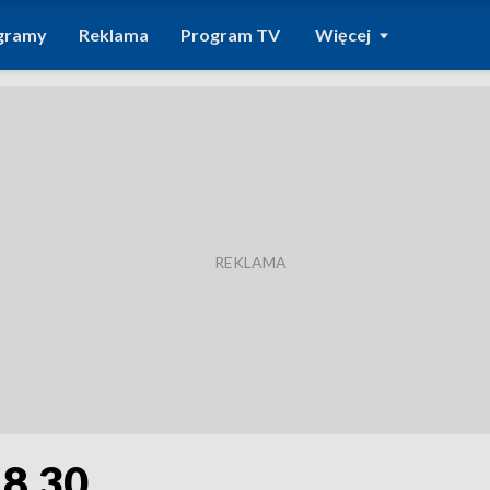
gramy
Reklama
Program TV
Więcej
18.30