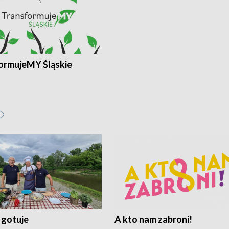
ormujeMY Śląskie
 gotuje
A kto nam zabroni!