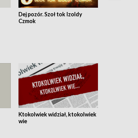
Dej pozór. Szoł tok Izoldy
Dzień z blisk
Czmok
Ktokolwiek widział, ktokolwiek
wie