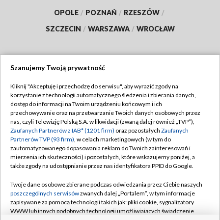
OPOLE
/
POZNAŃ
/
RZESZÓW
/
SZCZECIN
/
WARSZAWA
/
WROCŁAW
Szanujemy Twoją prywatność
Dołącz do nas:
Kliknij "Akceptuję i przechodzę do serwisu", aby wyrazić zgody na
korzystanie z technologii automatycznego śledzenia i zbierania danych,
TVP
dostęp do informacji na Twoim urządzeniu końcowym i ich
Abonament TVP
przechowywanie oraz na przetwarzanie Twoich danych osobowych przez
Regulamin TVP
nas, czyli Telewizję Polską S.A. w likwidacji (zwaną dalej również „TVP”),
Emisja w TVP
Polityka prywatności
Zaufanych Partnerów z IAB* (1201 firm)
oraz pozostałych
Zaufanych
Partnerów TVP (93 firm)
, w celach marketingowych (w tym do
Centrum informacji TVP
Moje zgody
zautomatyzowanego dopasowania reklam do Twoich zainteresowań i
mierzenia ich skuteczności) i pozostałych, które wskazujemy poniżej, a
Naziemna Telewizja Cyfrowa
Pomoc
także zgody na udostępnianie przez nas identyfikatora PPID do Google.
Sklep TVP
Biuro reklamy
Twoje dane osobowe zbierane podczas odwiedzania przez Ciebie naszych
Rada Programowa
Kontakt
poszczególnych serwisów
zwanych dalej „Portalem”, w tym informacje
zapisywane za pomocą technologii takich jak: pliki cookie, sygnalizatory
System NOS
WWW lub innych podobnych technologii umożliwiających świadczenie
dopasowanych i bezpiecznych usług, personalizację treści oraz reklam,