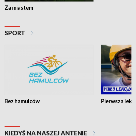
Za miastem
SPORT
Bez hamulców
Pierwsza lekc
KIEDYŚ NA NASZEJ ANTENIE