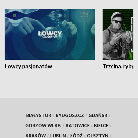
Łowcy pasjonatów
Trzcina, ryby 
BIAŁYSTOK
/
BYDGOSZCZ
/
GDAŃSK
/
GORZÓW WLKP.
/
KATOWICE
/
KIELCE
/
KRAKÓW
/
LUBLIN
/
ŁÓDŹ
/
OLSZTYN
/