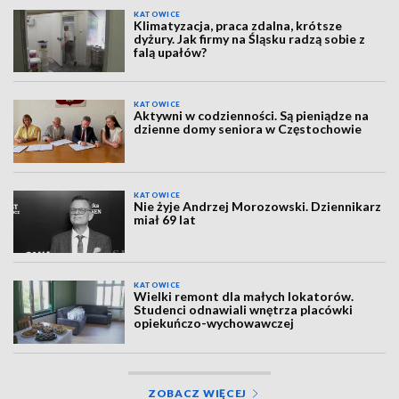
KATOWICE
Klimatyzacja, praca zdalna, krótsze
dyżury. Jak firmy na Śląsku radzą sobie z
falą upałów?
KATOWICE
Aktywni w codzienności. Są pieniądze na
dzienne domy seniora w Częstochowie
KATOWICE
Nie żyje Andrzej Morozowski. Dziennikarz
miał 69 lat
KATOWICE
Wielki remont dla małych lokatorów.
Studenci odnawiali wnętrza placówki
opiekuńczo-wychowawczej
ZOBACZ WIĘCEJ