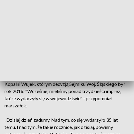
Świerkocki.
Inicjatorka biegu, radna PO i dyrektor Muzeum Powstań
Śląskich w Świętochłowicach Halina Bieda wyjaśniła, że
pomysł przedsięwzięcia to m.in. nawiązanie do
organizowanego od kilku lat rocznicowego biegu młodzieży
- przed Pomnik-Krzyż. W tym roku udział miało w nim wziąć
ok. 400 uczniów wraz z opiekunami z 40 szkół woj. śląskiego.
Marszałek woj. śląskiego Wojciech Saługa wskazał, że bieg
jest kulminacją wydarzeń Roku Pamięci Ofiar Pacyfikacji
Kopalni Wujek, którym decyzją Sejmiku Woj. Śląskiego był
rok 2016. "Wcześniej mieliśmy ponad trzydzieści imprez,
które wydarzyły się w województwie" - przypomniał
marszałek.
„Dzisiaj dzień zadumy. Nad tym, co się wydarzyło 35 lat
temu. I nad tym, że takie rocznice, jak dzisiaj, powinny