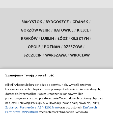
BIAŁYSTOK
/
BYDGOSZCZ
/
GDAŃSK
/
GORZÓW WLKP.
/
KATOWICE
/
KIELCE
/
KRAKÓW
/
LUBLIN
/
ŁÓDŹ
/
OLSZTYN
/
OPOLE
/
POZNAŃ
/
RZESZÓW
/
SZCZECIN
/
WARSZAWA
/
WROCŁAW
Szanujemy Twoją prywatność
Dołącz do nas:
Kliknij "Akceptuję i przechodzę do serwisu", aby wyrazić zgody na
korzystanie z technologii automatycznego śledzenia i zbierania danych,
TVP
dostęp do informacji na Twoim urządzeniu końcowym i ich
Abonament TVP
przechowywanie oraz na przetwarzanie Twoich danych osobowych przez
Regulamin TVP
nas, czyli Telewizję Polską S.A. w likwidacji (zwaną dalej również „TVP”),
Emisja w TVP
Polityka prywatności
Zaufanych Partnerów z IAB* (1201 firm)
oraz pozostałych
Zaufanych
Partnerów TVP (93 firm)
, w celach marketingowych (w tym do