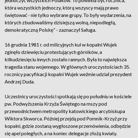
jednoczyć wszystkich Polaków. To powinna być rocznica,
która wszystkich jednoczy, którą wszyscy mają prawo
świętować - nie tylko wybrane grupy. To były wydarzenia, na
których zbudowaliśmy dzisiejszą wolną, niepodległą,
demokratyczną Polskę” - zaznaczył Saługa.
16 grudnia 1981 r. od milicyjnych kul w kopalni Wujek
zginęło dziewięciu protestujących górników, a
kilkudziesięciu innych zostało rannych. Była to największa
tragedia stanu wojennego. W głównych uroczystościach 35.
rocznicy pacyfikacji kopalni Wujek weźmie udział prezydent
Andrzej Duda.
Uczestnicy uroczystości spotkają się po południu w kościele
pw. Podwyższenia Krzyża Świętego na mszy pod
przewodnictwem metropolity katowickiego arcybiskupa
Wiktora Skworca. Później przejdą pod Pomnik-Krzyż przy
kopalni, gdzie zostaną wygłoszone przemówienia, odbędzie
się apel poległych, a na koniec delegacje złożą kwiaty.