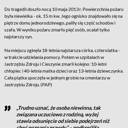
Do tragedii doszło nocą 10 maja 2013 r. Powierzchnia pożaru
była niewielka - ok. 15 m kw. Jego ognisko znajdowało się na
piętrze domu jednorodzinnego, paliły się część schodów i
szafa. W wyniku pożaru zmarło pięć osób, ocalał tylko
najstarszy syn.
Na miejscu zginęła 18-letnia najstarsza córka, czterolatka -
w trakcie udzielania pomocy. Potem w szpitalach w
Jastrzębiu Zdroju i Cieszynie zmarli kolejno: 10-letni
chłopiec i 40-letnia matka dzieci oraz 13-letnia dziewczynka.
Cała piątka spoczęła w jednym grobie na cmentarzu w
Jastrzębiu Zdroju. (PAP)
„Trudno uznać, że osoba niewinna, tak
związana uczuciowo z rodziną, wyżej
stawia odsunięcie od siebie podejrzeń niż
chęć poznania prawdy” – podkreśliła