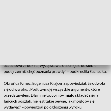
rodziny, którą stworzył. Pieniądze, które uzyskałby z
odszkodowań, byłyby jedynie środkiem do realizacji i
korzystania z tej wolności w pełni". Przypomniała, że
zaledwie kilka miesięcy po tragedii zaczął szukać kobiet,
proponując im wspólne życie.
Jak przypomniała sędzia, jeszcze przed pogrzebem
najbliższych P. próbował stworzyć sobie alibi – wysyłał do
siebie sms-y, sugerując, że pochodzą od rzekomego
podpalacza. „Trudno uznać, że osoba niewinna, tak związana
uczuciowo z rodziną, wyżej stawia odsunięcie od siebie
podejrzeń niż chęć poznania prawdy” – podkreśliła Suchecka.
Obrońca P. mec. Eugeniusz Krajcer zapowiedział, że odwoła
się od wyroku. „Podtrzymuję wszystkie argumenty, które
przedstawiłem. Dla mnie to, co niby miało składać się na
łańcuch poszlak, nie jest takie pewne, jak mogłoby się
wydawać” – powiedział po ogłoszeniu wyroku.