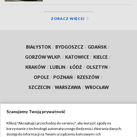
ZOBACZ WIĘCEJ
BIAŁYSTOK
/
BYDGOSZCZ
/
GDAŃSK
/
GORZÓW WLKP.
/
KATOWICE
/
KIELCE
/
KRAKÓW
/
LUBLIN
/
ŁÓDŹ
/
OLSZTYN
/
OPOLE
/
POZNAŃ
/
RZESZÓW
/
SZCZECIN
/
WARSZAWA
/
WROCŁAW
Szanujemy Twoją prywatność
Dołącz do nas:
Kliknij "Akceptuję i przechodzę do serwisu", aby wyrazić zgody na
korzystanie z technologii automatycznego śledzenia i zbierania danych,
TVP
dostęp do informacji na Twoim urządzeniu końcowym i ich