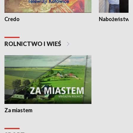
Credo
Nabożeństwa 
ROLNICTWO I WIEŚ
Za miastem