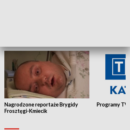
Aktualności sprzed lat
Z historią w tl
INNE
Nagrodzone reportaże Brygidy
Programy TVP
Frosztęgi-Kmiecik