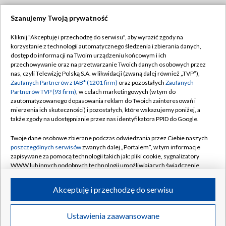
Szanujemy Twoją prywatność
Dołącz do nas:
Kliknij "Akceptuję i przechodzę do serwisu", aby wyrazić zgody na
korzystanie z technologii automatycznego śledzenia i zbierania danych,
TVP
dostęp do informacji na Twoim urządzeniu końcowym i ich
Abonament TVP
przechowywanie oraz na przetwarzanie Twoich danych osobowych przez
Regulamin TVP
nas, czyli Telewizję Polską S.A. w likwidacji (zwaną dalej również „TVP”),
Emisja w TVP
Polityka prywatności
Zaufanych Partnerów z IAB* (1201 firm)
oraz pozostałych
Zaufanych
Partnerów TVP (93 firm)
, w celach marketingowych (w tym do
Centrum informacji TVP
Moje zgody
zautomatyzowanego dopasowania reklam do Twoich zainteresowań i
mierzenia ich skuteczności) i pozostałych, które wskazujemy poniżej, a
Naziemna Telewizja Cyfrowa
Pomoc
także zgody na udostępnianie przez nas identyfikatora PPID do Google.
Sklep TVP
Biuro reklamy
Twoje dane osobowe zbierane podczas odwiedzania przez Ciebie naszych
Rada Programowa
Kontakt
poszczególnych serwisów
zwanych dalej „Portalem”, w tym informacje
zapisywane za pomocą technologii takich jak: pliki cookie, sygnalizatory
System NOS
WWW lub innych podobnych technologii umożliwiających świadczenie
dopasowanych i bezpiecznych usług, personalizację treści oraz reklam,
Informacje o nadawcy
Kanały
udostępnianie funkcji mediów społecznościowych oraz analizowanie
Akceptuję i przechodzę do serwisu
ruchu w Internecie.
Program dla prasy
©2026 Telewizja Polska S.A. w likwidacji
Biuro Reklamy
Twoje dane osobowe zbierane podczas odwiedzania przez Ciebie
Ustawienia zaawansowane
poszczególnych serwisów
na Portalu, takie jak adresy IP, identyfikatory