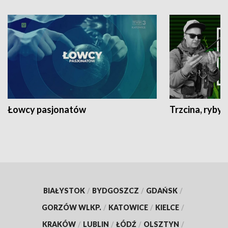
Łowcy pasjonatów
Trzcina, ryby 
BIAŁYSTOK
/
BYDGOSZCZ
/
GDAŃSK
/
GORZÓW WLKP.
/
KATOWICE
/
KIELCE
/
KRAKÓW
/
LUBLIN
/
ŁÓDŹ
/
OLSZTYN
/