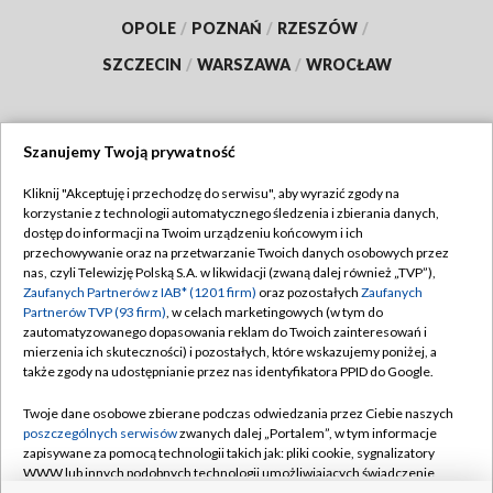
OPOLE
/
POZNAŃ
/
RZESZÓW
/
SZCZECIN
/
WARSZAWA
/
WROCŁAW
Szanujemy Twoją prywatność
Dołącz do nas:
Kliknij "Akceptuję i przechodzę do serwisu", aby wyrazić zgody na
korzystanie z technologii automatycznego śledzenia i zbierania danych,
TVP
dostęp do informacji na Twoim urządzeniu końcowym i ich
Abonament TVP
przechowywanie oraz na przetwarzanie Twoich danych osobowych przez
Regulamin TVP
nas, czyli Telewizję Polską S.A. w likwidacji (zwaną dalej również „TVP”),
Emisja w TVP
Polityka prywatności
Zaufanych Partnerów z IAB* (1201 firm)
oraz pozostałych
Zaufanych
Partnerów TVP (93 firm)
, w celach marketingowych (w tym do
Centrum informacji TVP
Moje zgody
zautomatyzowanego dopasowania reklam do Twoich zainteresowań i
mierzenia ich skuteczności) i pozostałych, które wskazujemy poniżej, a
Naziemna Telewizja Cyfrowa
Pomoc
także zgody na udostępnianie przez nas identyfikatora PPID do Google.
Sklep TVP
Biuro reklamy
Twoje dane osobowe zbierane podczas odwiedzania przez Ciebie naszych
Rada Programowa
Kontakt
poszczególnych serwisów
zwanych dalej „Portalem”, w tym informacje
zapisywane za pomocą technologii takich jak: pliki cookie, sygnalizatory
System NOS
WWW lub innych podobnych technologii umożliwiających świadczenie
dopasowanych i bezpiecznych usług, personalizację treści oraz reklam,