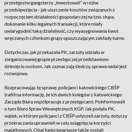
przestępstw gangsterzy „inwestowali” w różne
przedsięwzięcia - jak uiszczenie kosztów związanych z
rozpoczęciem działalności gospodarczej na tzw. słupa,
dokonanie kilku legalnych transakcji, które miały
uwiarygodnić taką działalność, czy wyasygnowania kwot
wręczanych członkom grupy opuszczającym zakłady karne.
Dotychczas, jak przekazała PK, zarzuty udziału w
zorganizowanej grupie przestępczej przedstawiono
dziesięciu osobom. Jak zaznaczają śledczy, sprawa nadal jest
rozwojowa.
Rozpracowując tę sprawę, policjanci katowickiego CBŚP
trafili na informację, że ich dwóch kolegów z katowickiego
Zarządu Biura współpracuje z przestępcami. Poinformowali
o tym Biuro Spraw Wewnętrznych KGP. Jak podała PK,
wątek, w którym policjanci z CBŚP usłyszeli zarzuty, dotyczy
przekraczania uprawnień w celu osiągnięcia korzyści
majątkowych. Obaj funkcjonariusze także zostali