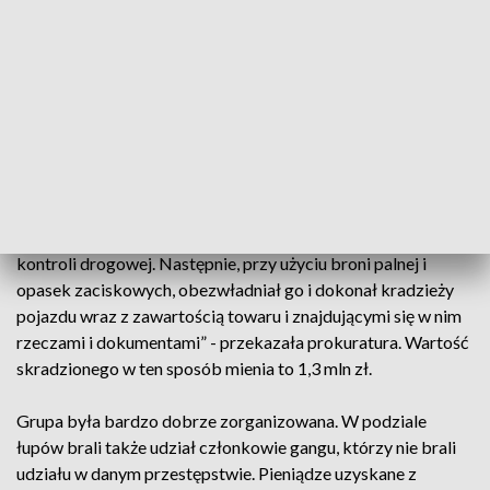
Jak poinformował Dział Prasowy Prokuratury Krajowej,
aresztowany w środę lider grupy Marcin W. jest podejrzany o
siedem przestępstw, m.in. założenie zorganizowanej grupy
przestępczej i kierowanie nią, dwa rozboje i cztery oszustwa
popełnione metodą „na policjanta”. Mężczyzna wcześniej
ukrywał się przed organami ścigania.
„W jednym przypadku Marcin W., wspólnie z innymi
ustalonymi podejrzanymi, podając się za funkcjonariusza
policji, dokonał zatrzymania kierowcy TIR-a pod pozorem
kontroli drogowej. Następnie, przy użyciu broni palnej i
opasek zaciskowych, obezwładniał go i dokonał kradzieży
pojazdu wraz z zawartością towaru i znajdującymi się w nim
rzeczami i dokumentami” - przekazała prokuratura. Wartość
skradzionego w ten sposób mienia to 1,3 mln zł.
Grupa była bardzo dobrze zorganizowana. W podziale
łupów brali także udział członkowie gangu, którzy nie brali
udziału w danym przestępstwie. Pieniądze uzyskane z