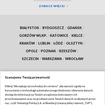
ZOBACZ WIĘCEJ
BIAŁYSTOK
/
BYDGOSZCZ
/
GDAŃSK
/
GORZÓW WLKP.
/
KATOWICE
/
KIELCE
/
KRAKÓW
/
LUBLIN
/
ŁÓDŹ
/
OLSZTYN
/
OPOLE
/
POZNAŃ
/
RZESZÓW
/
SZCZECIN
/
WARSZAWA
/
WROCŁAW
Szanujemy Twoją prywatność
Dołącz do nas:
Kliknij "Akceptuję i przechodzę do serwisu", aby wyrazić zgody na
korzystanie z technologii automatycznego śledzenia i zbierania danych,
TVP
dostęp do informacji na Twoim urządzeniu końcowym i ich
Abonament TVP
przechowywanie oraz na przetwarzanie Twoich danych osobowych przez
Regulamin TVP
nas, czyli Telewizję Polską S.A. w likwidacji (zwaną dalej również „TVP”),