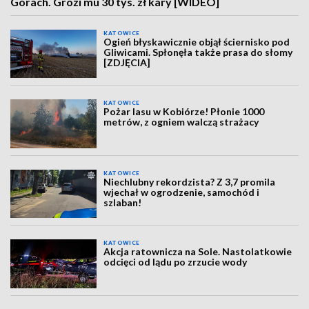
Górach. Grozi mu 30 tys. zł kary [WIDEO]
KATOWICE
Ogień błyskawicznie objął ściernisko pod
Gliwicami. Spłonęła także prasa do słomy
[ZDJĘCIA]
KATOWICE
Pożar lasu w Kobiórze! Płonie 1000
metrów, z ogniem walczą strażacy
KATOWICE
Niechlubny rekordzista? Z 3,7 promila
wjechał w ogrodzenie, samochód i
szlaban!
KATOWICE
Akcja ratownicza na Sole. Nastolatkowie
odcięci od lądu po zrzucie wody