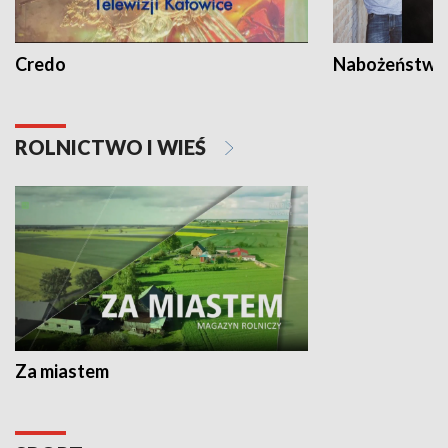
Credo
Nabożeństwa 
ROLNICTWO I WIEŚ
Za miastem