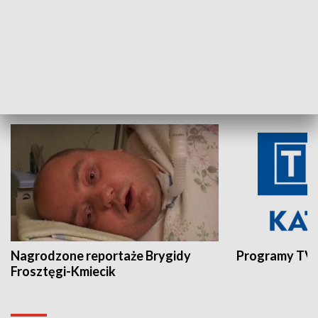
Aktualności sprzed lat
Z historią w tl
INNE
Nagrodzone reportaże Brygidy
Programy TVP
Frosztęgi-Kmiecik