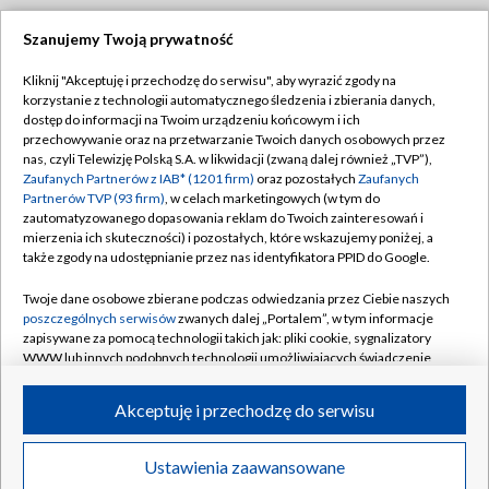
Szanujemy Twoją prywatność
Dołącz do nas:
Kliknij "Akceptuję i przechodzę do serwisu", aby wyrazić zgody na
korzystanie z technologii automatycznego śledzenia i zbierania danych,
TVP
dostęp do informacji na Twoim urządzeniu końcowym i ich
Abonament TVP
przechowywanie oraz na przetwarzanie Twoich danych osobowych przez
Regulamin TVP
nas, czyli Telewizję Polską S.A. w likwidacji (zwaną dalej również „TVP”),
Emisja w TVP
Polityka prywatności
Zaufanych Partnerów z IAB* (1201 firm)
oraz pozostałych
Zaufanych
Partnerów TVP (93 firm)
, w celach marketingowych (w tym do
Centrum informacji TVP
Moje zgody
zautomatyzowanego dopasowania reklam do Twoich zainteresowań i
mierzenia ich skuteczności) i pozostałych, które wskazujemy poniżej, a
Naziemna Telewizja Cyfrowa
Pomoc
także zgody na udostępnianie przez nas identyfikatora PPID do Google.
Sklep TVP
Biuro reklamy
Twoje dane osobowe zbierane podczas odwiedzania przez Ciebie naszych
Rada Programowa
Kontakt
poszczególnych serwisów
zwanych dalej „Portalem”, w tym informacje
zapisywane za pomocą technologii takich jak: pliki cookie, sygnalizatory
System NOS
WWW lub innych podobnych technologii umożliwiających świadczenie
dopasowanych i bezpiecznych usług, personalizację treści oraz reklam,
Informacje o nadawcy
Kanały
udostępnianie funkcji mediów społecznościowych oraz analizowanie
Akceptuję i przechodzę do serwisu
ruchu w Internecie.
Program dla prasy
©2026 Telewizja Polska S.A. w likwidacji
Biuro Reklamy
Twoje dane osobowe zbierane podczas odwiedzania przez Ciebie
Ustawienia zaawansowane
poszczególnych serwisów
na Portalu, takie jak adresy IP, identyfikatory