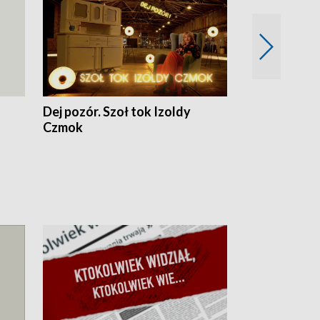
Dej pozór. Szoł tok Izoldy
Dzień z blisk
Czmok