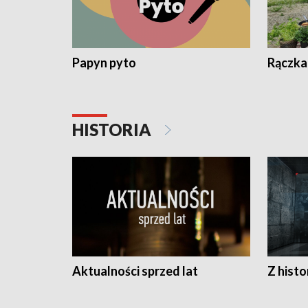
Papyn pyto
Rączka
HISTORIA
Aktualności sprzed lat
Z histo