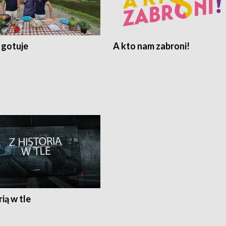
 gotuje
A kto nam zabroni!
rią w tle