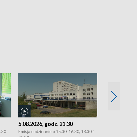
5.08.2026, godz. 21.30
5.08.2026, g
8.30
Emisja codziennie o 15.30, 16.30, 18.30 i
Emisja codziennie