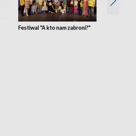
Festiwal "A kto nam zabroni?"
Mikrokosmo