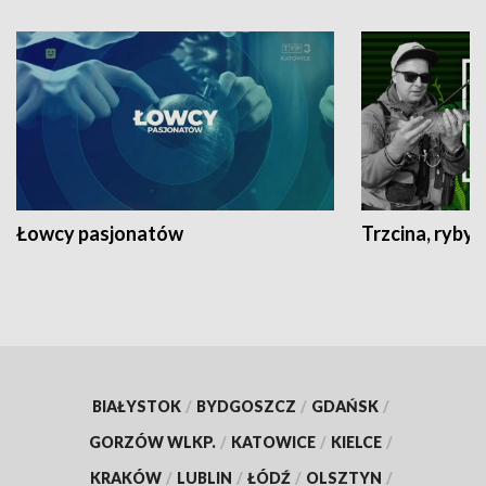
Łowcy pasjonatów
Trzcina, ryby 
BIAŁYSTOK
/
BYDGOSZCZ
/
GDAŃSK
/
GORZÓW WLKP.
/
KATOWICE
/
KIELCE
/
KRAKÓW
/
LUBLIN
/
ŁÓDŹ
/
OLSZTYN
/