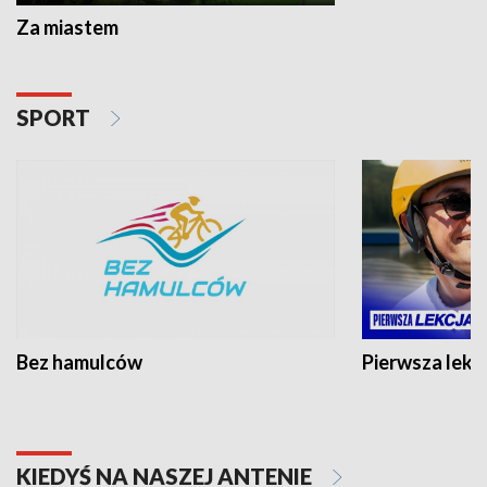
Za miastem
SPORT
Bez hamulców
Pierwsza lekc
KIEDYŚ NA NASZEJ ANTENIE