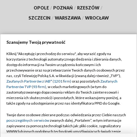
OPOLE
/
POZNAŃ
/
RZESZÓW
/
SZCZECIN
/
WARSZAWA
/
WROCŁAW
Szanujemy Twoją prywatność
Dołącz do nas:
Kliknij "Akceptuję i przechodzę do serwisu", aby wyrazić zgody na
korzystanie z technologii automatycznego śledzenia i zbierania danych,
TVP
dostęp do informacji na Twoim urządzeniu końcowym i ich
Abonament TVP
przechowywanie oraz na przetwarzanie Twoich danych osobowych przez
Regulamin TVP
nas, czyli Telewizję Polską S.A. w likwidacji (zwaną dalej również „TVP”),
Emisja w TVP
Polityka prywatności
Zaufanych Partnerów z IAB* (1201 firm)
oraz pozostałych
Zaufanych
Partnerów TVP (93 firm)
, w celach marketingowych (w tym do
Centrum informacji TVP
Moje zgody
zautomatyzowanego dopasowania reklam do Twoich zainteresowań i
mierzenia ich skuteczności) i pozostałych, które wskazujemy poniżej, a
Naziemna Telewizja Cyfrowa
Pomoc
także zgody na udostępnianie przez nas identyfikatora PPID do Google.
Sklep TVP
Biuro reklamy
Twoje dane osobowe zbierane podczas odwiedzania przez Ciebie naszych
Rada Programowa
Kontakt
poszczególnych serwisów
zwanych dalej „Portalem”, w tym informacje
zapisywane za pomocą technologii takich jak: pliki cookie, sygnalizatory
System NOS
WWW lub innych podobnych technologii umożliwiających świadczenie
dopasowanych i bezpiecznych usług, personalizację treści oraz reklam,