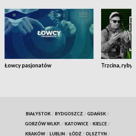
Łowcy pasjonatów
Trzcina, ryby 
BIAŁYSTOK
/
BYDGOSZCZ
/
GDAŃSK
/
GORZÓW WLKP.
/
KATOWICE
/
KIELCE
/
KRAKÓW
/
LUBLIN
/
ŁÓDŹ
/
OLSZTYN
/