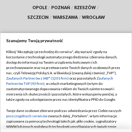
OPOLE
/
POZNAŃ
/
RZESZÓW
/
SZCZECIN
/
WARSZAWA
/
WROCŁAW
Szanujemy Twoją prywatność
Dołącz do nas:
Kliknij "Akceptuję i przechodzę do serwisu", aby wyrazić zgody na
korzystanie z technologii automatycznego śledzenia i zbierania danych,
TVP
dostęp do informacji na Twoim urządzeniu końcowym i ich
Abonament TVP
przechowywanie oraz na przetwarzanie Twoich danych osobowych przez
Regulamin TVP
nas, czyli Telewizję Polską S.A. w likwidacji (zwaną dalej również „TVP”),
Emisja w TVP
Polityka prywatności
Zaufanych Partnerów z IAB* (1201 firm)
oraz pozostałych
Zaufanych
Partnerów TVP (93 firm)
, w celach marketingowych (w tym do
Centrum informacji TVP
Moje zgody
zautomatyzowanego dopasowania reklam do Twoich zainteresowań i
mierzenia ich skuteczności) i pozostałych, które wskazujemy poniżej, a
Naziemna Telewizja Cyfrowa
Pomoc
także zgody na udostępnianie przez nas identyfikatora PPID do Google.
Sklep TVP
Biuro reklamy
Twoje dane osobowe zbierane podczas odwiedzania przez Ciebie naszych
Rada Programowa
Kontakt
poszczególnych serwisów
zwanych dalej „Portalem”, w tym informacje
zapisywane za pomocą technologii takich jak: pliki cookie, sygnalizatory
System NOS
WWW lub innych podobnych technologii umożliwiających świadczenie
dopasowanych i bezpiecznych usług, personalizację treści oraz reklam,