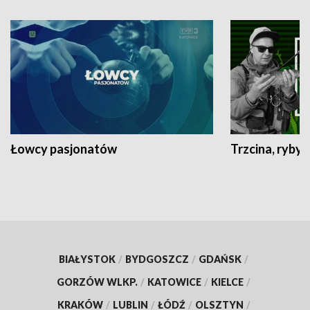
Łowcy pasjonatów
Trzcina, ryby 
BIAŁYSTOK
/
BYDGOSZCZ
/
GDAŃSK
/
GORZÓW WLKP.
/
KATOWICE
/
KIELCE
/
KRAKÓW
/
LUBLIN
/
ŁÓDŹ
/
OLSZTYN
/