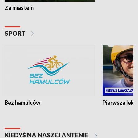
Za miastem
SPORT
Bez hamulców
Pierwsza lekc
KIEDYŚ NA NASZEJ ANTENIE