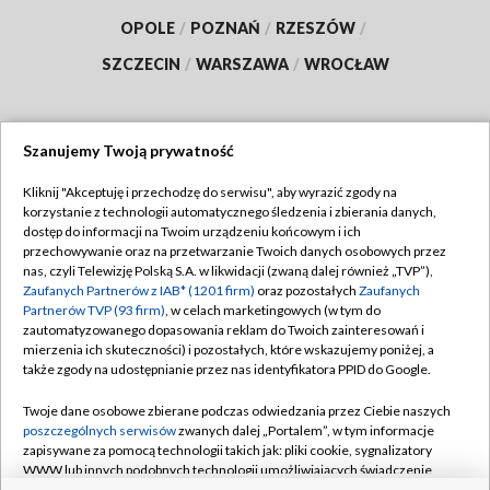
OPOLE
/
POZNAŃ
/
RZESZÓW
/
SZCZECIN
/
WARSZAWA
/
WROCŁAW
Szanujemy Twoją prywatność
Dołącz do nas:
Kliknij "Akceptuję i przechodzę do serwisu", aby wyrazić zgody na
korzystanie z technologii automatycznego śledzenia i zbierania danych,
TVP
dostęp do informacji na Twoim urządzeniu końcowym i ich
Abonament TVP
przechowywanie oraz na przetwarzanie Twoich danych osobowych przez
Regulamin TVP
nas, czyli Telewizję Polską S.A. w likwidacji (zwaną dalej również „TVP”),
Emisja w TVP
Polityka prywatności
Zaufanych Partnerów z IAB* (1201 firm)
oraz pozostałych
Zaufanych
Partnerów TVP (93 firm)
, w celach marketingowych (w tym do
Centrum informacji TVP
Moje zgody
zautomatyzowanego dopasowania reklam do Twoich zainteresowań i
mierzenia ich skuteczności) i pozostałych, które wskazujemy poniżej, a
Naziemna Telewizja Cyfrowa
Pomoc
także zgody na udostępnianie przez nas identyfikatora PPID do Google.
Sklep TVP
Biuro reklamy
Twoje dane osobowe zbierane podczas odwiedzania przez Ciebie naszych
Rada Programowa
Kontakt
poszczególnych serwisów
zwanych dalej „Portalem”, w tym informacje
zapisywane za pomocą technologii takich jak: pliki cookie, sygnalizatory
System NOS
WWW lub innych podobnych technologii umożliwiających świadczenie
dopasowanych i bezpiecznych usług, personalizację treści oraz reklam,