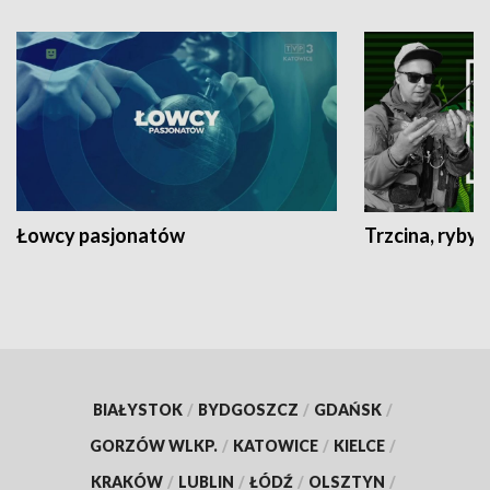
Łowcy pasjonatów
Trzcina, ryby 
BIAŁYSTOK
/
BYDGOSZCZ
/
GDAŃSK
/
GORZÓW WLKP.
/
KATOWICE
/
KIELCE
/
KRAKÓW
/
LUBLIN
/
ŁÓDŹ
/
OLSZTYN
/