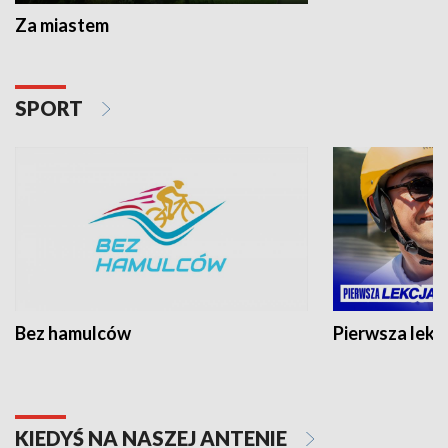
Za miastem
SPORT
Bez hamulców
Pierwsza lekc
KIEDYŚ NA NASZEJ ANTENIE