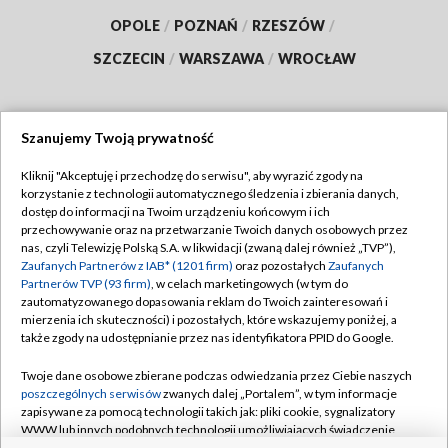
OPOLE
/
POZNAŃ
/
RZESZÓW
/
SZCZECIN
/
WARSZAWA
/
WROCŁAW
Szanujemy Twoją prywatność
Dołącz do nas:
Kliknij "Akceptuję i przechodzę do serwisu", aby wyrazić zgody na
korzystanie z technologii automatycznego śledzenia i zbierania danych,
TVP
dostęp do informacji na Twoim urządzeniu końcowym i ich
Abonament TVP
przechowywanie oraz na przetwarzanie Twoich danych osobowych przez
Regulamin TVP
nas, czyli Telewizję Polską S.A. w likwidacji (zwaną dalej również „TVP”),
Emisja w TVP
Polityka prywatności
Zaufanych Partnerów z IAB* (1201 firm)
oraz pozostałych
Zaufanych
Partnerów TVP (93 firm)
, w celach marketingowych (w tym do
Centrum informacji TVP
Moje zgody
zautomatyzowanego dopasowania reklam do Twoich zainteresowań i
mierzenia ich skuteczności) i pozostałych, które wskazujemy poniżej, a
Naziemna Telewizja Cyfrowa
Pomoc
także zgody na udostępnianie przez nas identyfikatora PPID do Google.
Sklep TVP
Biuro reklamy
Twoje dane osobowe zbierane podczas odwiedzania przez Ciebie naszych
Rada Programowa
Kontakt
poszczególnych serwisów
zwanych dalej „Portalem”, w tym informacje
zapisywane za pomocą technologii takich jak: pliki cookie, sygnalizatory
System NOS
WWW lub innych podobnych technologii umożliwiających świadczenie
dopasowanych i bezpiecznych usług, personalizację treści oraz reklam,