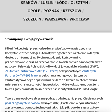
KRAKÓW
/
LUBLIN
/
ŁÓDŹ
/
OLSZTYN
/
OPOLE
/
POZNAŃ
/
RZESZÓW
/
SZCZECIN
/
WARSZAWA
/
WROCŁAW
Szanujemy Twoją prywatność
Dołącz do nas:
Kliknij "Akceptuję i przechodzę do serwisu", aby wyrazić zgody na
korzystanie z technologii automatycznego śledzenia i zbierania danych,
TVP
dostęp do informacji na Twoim urządzeniu końcowym i ich
Abonament TVP
przechowywanie oraz na przetwarzanie Twoich danych osobowych przez
Regulamin TVP
nas, czyli Telewizję Polską S.A. w likwidacji (zwaną dalej również „TVP”),
Emisja w TVP
Polityka prywatności
Zaufanych Partnerów z IAB* (1201 firm)
oraz pozostałych
Zaufanych
Partnerów TVP (93 firm)
, w celach marketingowych (w tym do
Centrum informacji TVP
Moje zgody
zautomatyzowanego dopasowania reklam do Twoich zainteresowań i
mierzenia ich skuteczności) i pozostałych, które wskazujemy poniżej, a
Naziemna Telewizja Cyfrowa
Pomoc
także zgody na udostępnianie przez nas identyfikatora PPID do Google.
Sklep TVP
Biuro reklamy
Twoje dane osobowe zbierane podczas odwiedzania przez Ciebie naszych
Rada Programowa
Kontakt
poszczególnych serwisów
zwanych dalej „Portalem”, w tym informacje
zapisywane za pomocą technologii takich jak: pliki cookie, sygnalizatory
System NOS
WWW lub innych podobnych technologii umożliwiających świadczenie