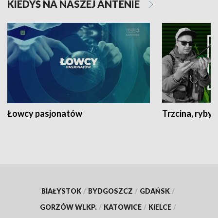
KIEDYŚ NA NASZEJ ANTENIE
Łowcy pasjonatów
Trzcina, ryby 
BIAŁYSTOK
/
BYDGOSZCZ
/
GDAŃSK
/
GORZÓW WLKP.
/
KATOWICE
/
KIELCE
/