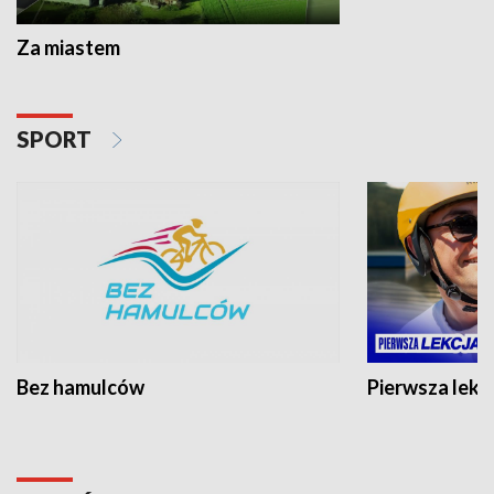
Za miastem
SPORT
Bez hamulców
Pierwsza lekc