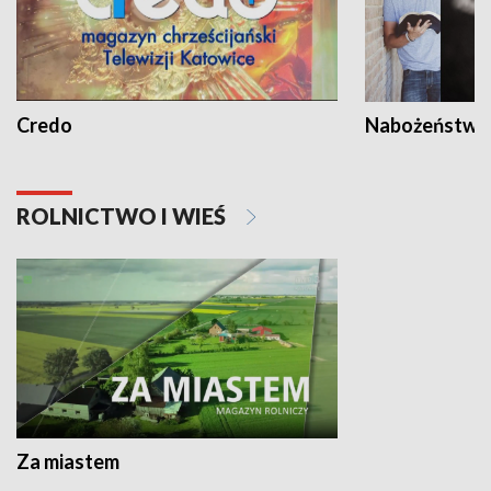
Credo
Nabożeństwa 
ROLNICTWO I WIEŚ
Za miastem