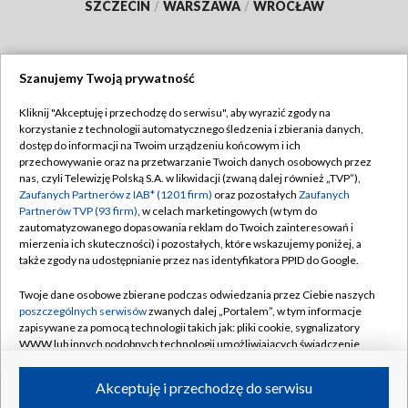
SZCZECIN
/
WARSZAWA
/
WROCŁAW
Szanujemy Twoją prywatność
Dołącz do nas:
Kliknij "Akceptuję i przechodzę do serwisu", aby wyrazić zgody na
korzystanie z technologii automatycznego śledzenia i zbierania danych,
TVP
dostęp do informacji na Twoim urządzeniu końcowym i ich
Abonament TVP
przechowywanie oraz na przetwarzanie Twoich danych osobowych przez
Regulamin TVP
nas, czyli Telewizję Polską S.A. w likwidacji (zwaną dalej również „TVP”),
Emisja w TVP
Polityka prywatności
Zaufanych Partnerów z IAB* (1201 firm)
oraz pozostałych
Zaufanych
Partnerów TVP (93 firm)
, w celach marketingowych (w tym do
Centrum informacji TVP
Moje zgody
zautomatyzowanego dopasowania reklam do Twoich zainteresowań i
mierzenia ich skuteczności) i pozostałych, które wskazujemy poniżej, a
Naziemna Telewizja Cyfrowa
Pomoc
także zgody na udostępnianie przez nas identyfikatora PPID do Google.
Sklep TVP
Biuro reklamy
Twoje dane osobowe zbierane podczas odwiedzania przez Ciebie naszych
Rada Programowa
Kontakt
poszczególnych serwisów
zwanych dalej „Portalem”, w tym informacje
zapisywane za pomocą technologii takich jak: pliki cookie, sygnalizatory
System NOS
WWW lub innych podobnych technologii umożliwiających świadczenie
dopasowanych i bezpiecznych usług, personalizację treści oraz reklam,
Informacje o nadawcy
Kanały
udostępnianie funkcji mediów społecznościowych oraz analizowanie
Akceptuję i przechodzę do serwisu
ruchu w Internecie.
Program dla prasy