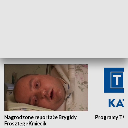
Aktualności sprzed lat
Z historią w tl
INNE
Nagrodzone reportaże Brygidy
Programy TVP
Frosztęgi-Kmiecik