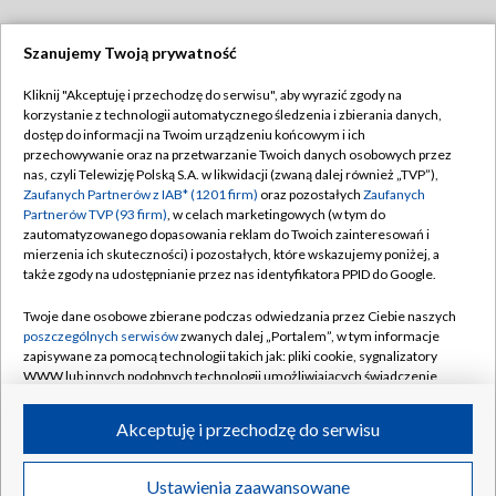
Szanujemy Twoją prywatność
Dołącz do nas:
Kliknij "Akceptuję i przechodzę do serwisu", aby wyrazić zgody na
korzystanie z technologii automatycznego śledzenia i zbierania danych,
TVP
dostęp do informacji na Twoim urządzeniu końcowym i ich
Abonament TVP
przechowywanie oraz na przetwarzanie Twoich danych osobowych przez
Regulamin TVP
nas, czyli Telewizję Polską S.A. w likwidacji (zwaną dalej również „TVP”),
Emisja w TVP
Polityka prywatności
Zaufanych Partnerów z IAB* (1201 firm)
oraz pozostałych
Zaufanych
Partnerów TVP (93 firm)
, w celach marketingowych (w tym do
Centrum informacji TVP
Moje zgody
zautomatyzowanego dopasowania reklam do Twoich zainteresowań i
mierzenia ich skuteczności) i pozostałych, które wskazujemy poniżej, a
Naziemna Telewizja Cyfrowa
Pomoc
także zgody na udostępnianie przez nas identyfikatora PPID do Google.
Sklep TVP
Biuro reklamy
Twoje dane osobowe zbierane podczas odwiedzania przez Ciebie naszych
Rada Programowa
Kontakt
poszczególnych serwisów
zwanych dalej „Portalem”, w tym informacje
zapisywane za pomocą technologii takich jak: pliki cookie, sygnalizatory
System NOS
WWW lub innych podobnych technologii umożliwiających świadczenie
dopasowanych i bezpiecznych usług, personalizację treści oraz reklam,
Informacje o nadawcy
Kanały
udostępnianie funkcji mediów społecznościowych oraz analizowanie
Akceptuję i przechodzę do serwisu
ruchu w Internecie.
Program dla prasy
©2026 Telewizja Polska S.A. w likwidacji
Biuro Reklamy
Twoje dane osobowe zbierane podczas odwiedzania przez Ciebie
Ustawienia zaawansowane