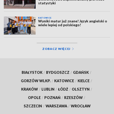
statystyki
KATOWICE
Wyniki matur już znane! Język angielski o
wiele lepiej od polskiego!
ZOBACZ WIĘCEJ
BIAŁYSTOK
/
BYDGOSZCZ
/
GDAŃSK
/
GORZÓW WLKP.
/
KATOWICE
/
KIELCE
/
KRAKÓW
/
LUBLIN
/
ŁÓDŹ
/
OLSZTYN
/
OPOLE
/
POZNAŃ
/
RZESZÓW
/
SZCZECIN
/
WARSZAWA
/
WROCŁAW