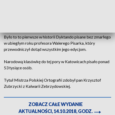
Jurorami są wybitni polscy językoznawcy profesorowie:
Andrzej Markowski, Tadeusz Zgółka, Jerzy Bralczyk,
Edward Polański, Wiesław Przyczyna, Jerzy Podracki,
Danuta Krzyżyk.
Było to to pierwsze w historii Dyktando pisane bez zmarłego
w ubiegłym roku profesora Walerego Pisarka, który
przewodniczył dotąd wszystkim jego edycjom.
Narodową klasówkę do tej pory w Katowicach pisało ponad
53 tysiące osób.
Tytuł Mistrza Polskiej Ortografii zdobył pan Krzysztof
Zubrzycki z Kalwarii Zebrzydowskiej.
ZOBACZ CAŁE WYDANIE
AKTUALNOŚCI, 14.10.2018, GODZ.