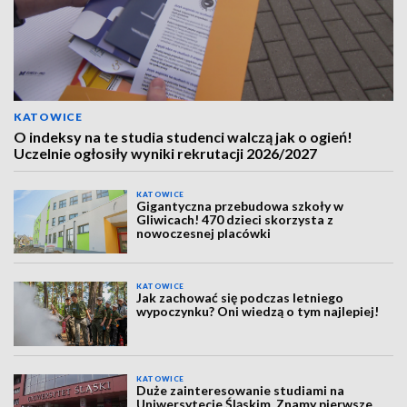
KATOWICE
O indeksy na te studia studenci walczą jak o ogień!
Uczelnie ogłosiły wyniki rekrutacji 2026/2027
KATOWICE
Gigantyczna przebudowa szkoły w
Gliwicach! 470 dzieci skorzysta z
nowoczesnej placówki
KATOWICE
Jak zachować się podczas letniego
wypoczynku? Oni wiedzą o tym najlepiej!
KATOWICE
Duże zainteresowanie studiami na
Uniwersytecie Śląskim. Znamy pierwsze