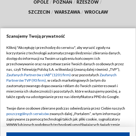
OPOLE
/
POZNAŃ
/
RZESZÓW
/
SZCZECIN
/
WARSZAWA
/
WROCŁAW
Szanujemy Twoją prywatność
Dołącz do nas:
Kliknij "Akceptuję i przechodzę do serwisu", aby wyrazić zgody na
korzystanie z technologii automatycznego śledzenia i zbierania danych,
TVP
dostęp do informacji na Twoim urządzeniu końcowym i ich
Abonament TVP
przechowywanie oraz na przetwarzanie Twoich danych osobowych przez
Regulamin TVP
nas, czyli Telewizję Polską S.A. w likwidacji (zwaną dalej również „TVP”),
Emisja w TVP
Polityka prywatności
Zaufanych Partnerów z IAB* (1201 firm)
oraz pozostałych
Zaufanych
Partnerów TVP (93 firm)
, w celach marketingowych (w tym do
Centrum informacji TVP
Moje zgody
zautomatyzowanego dopasowania reklam do Twoich zainteresowań i
mierzenia ich skuteczności) i pozostałych, które wskazujemy poniżej, a
Naziemna Telewizja Cyfrowa
Pomoc
także zgody na udostępnianie przez nas identyfikatora PPID do Google.
Sklep TVP
Biuro reklamy
Twoje dane osobowe zbierane podczas odwiedzania przez Ciebie naszych
Rada Programowa
Kontakt
poszczególnych serwisów
zwanych dalej „Portalem”, w tym informacje
zapisywane za pomocą technologii takich jak: pliki cookie, sygnalizatory
System NOS
WWW lub innych podobnych technologii umożliwiających świadczenie
dopasowanych i bezpiecznych usług, personalizację treści oraz reklam,
Informacje o nadawcy
Kanały
udostępnianie funkcji mediów społecznościowych oraz analizowanie