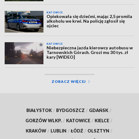
KATOWICE
Opiekowała się dziećmi, mając 2,5 promila
alkoholu we krwi. Na policję zgłosił się
ojciec
KATOWICE
Niebezpieczna jazda kierowcy autobusu w
Tarnowskich Górach. Grozi mu 30 tys. zł
kary [WIDEO]
ZOBACZ WIĘCEJ
BIAŁYSTOK
/
BYDGOSZCZ
/
GDAŃSK
/
GORZÓW WLKP.
/
KATOWICE
/
KIELCE
/
KRAKÓW
/
LUBLIN
/
ŁÓDŹ
/
OLSZTYN
/