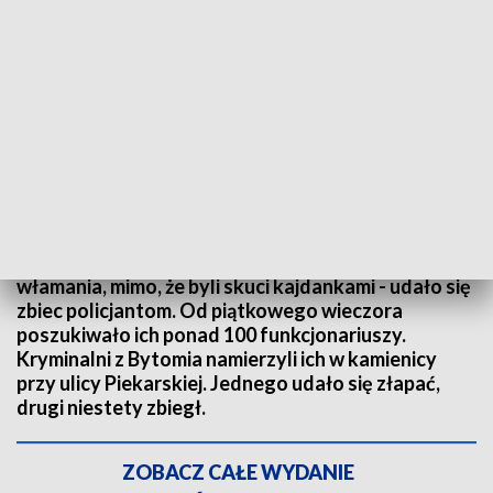
Jeden z poszukiwanych nastolatków w rękach policji. fot. Śląska Policja
Dwóm nastolatkom podejrzewanym o liczne
włamania, mimo, że byli skuci kajdankami - udało się
zbiec policjantom. Od piątkowego wieczora
poszukiwało ich ponad 100 funkcjonariuszy.
Kryminalni z Bytomia namierzyli ich w kamienicy
przy ulicy Piekarskiej. Jednego udało się złapać,
drugi niestety zbiegł.
ZOBACZ CAŁE WYDANIE