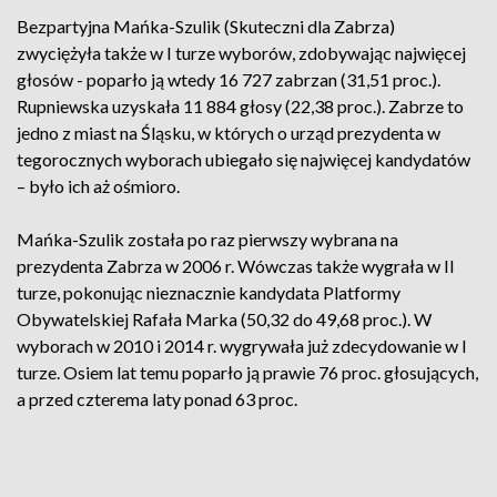
Bezpartyjna Mańka-Szulik (Skuteczni dla Zabrza)
zwyciężyła także w I turze wyborów, zdobywając najwięcej
głosów - poparło ją wtedy 16 727 zabrzan (31,51 proc.).
Rupniewska uzyskała 11 884 głosy (22,38 proc.). Zabrze to
jedno z miast na Śląsku, w których o urząd prezydenta w
tegorocznych wyborach ubiegało się najwięcej kandydatów
– było ich aż ośmioro.
Mańka-Szulik została po raz pierwszy wybrana na
prezydenta Zabrza w 2006 r. Wówczas także wygrała w II
turze, pokonując nieznacznie kandydata Platformy
Obywatelskiej Rafała Marka (50,32 do 49,68 proc.). W
wyborach w 2010 i 2014 r. wygrywała już zdecydowanie w I
turze. Osiem lat temu poparło ją prawie 76 proc. głosujących,
a przed czterema laty ponad 63 proc.