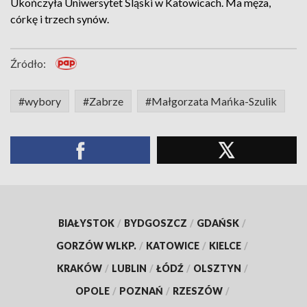
Ukończyła Uniwersytet Śląski w Katowicach. Ma męża,
córkę i trzech synów.
Źródło:
#wybory
#Zabrze
#Małgorzata Mańka-Szulik
BIAŁYSTOK
/
BYDGOSZCZ
/
GDAŃSK
/
GORZÓW WLKP.
/
KATOWICE
/
KIELCE
/
KRAKÓW
/
LUBLIN
/
ŁÓDŹ
/
OLSZTYN
/
OPOLE
/
POZNAŃ
/
RZESZÓW
/