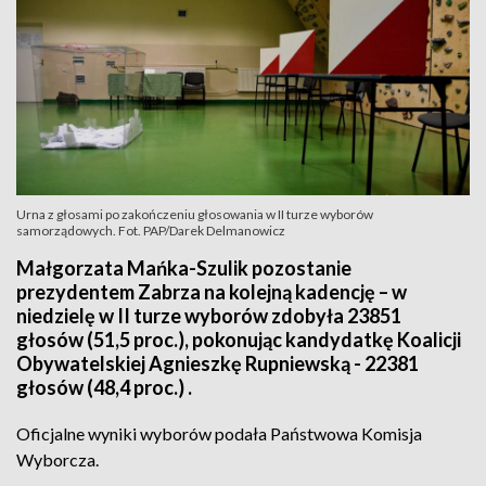
Urna z głosami po zakończeniu głosowania w II turze wyborów
samorządowych. Fot. PAP/Darek Delmanowicz
Małgorzata Mańka-Szulik pozostanie
prezydentem Zabrza na kolejną kadencję – w
niedzielę w II turze wyborów zdobyła 23851
głosów (51,5 proc.), pokonując kandydatkę Koalicji
Obywatelskiej Agnieszkę Rupniewską - 22381
głosów (48,4 proc.) .
Oficjalne wyniki wyborów podała Państwowa Komisja
Wyborcza.