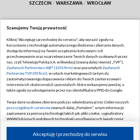
SZCZECIN
/
WARSZAWA
/
WROCŁAW
Szanujemy Twoją prywatność
Dołącz do nas:
Kliknij "Akceptuję i przechodzę do serwisu", aby wyrazić zgody na
korzystanie z technologii automatycznego śledzenia i zbierania danych,
TVP
dostęp do informacji na Twoim urządzeniu końcowym i ich
Abonament TVP
przechowywanie oraz na przetwarzanie Twoich danych osobowych przez
Regulamin TVP
nas, czyli Telewizję Polską S.A. w likwidacji (zwaną dalej również „TVP”),
Emisja w TVP
Zaufanych Partnerów z IAB* (1201 firm)
Polityka prywatności
oraz pozostałych
Zaufanych
Partnerów TVP (93 firm)
, w celach marketingowych (w tym do
Centrum informacji TVP
Moje zgody
zautomatyzowanego dopasowania reklam do Twoich zainteresowań i
mierzenia ich skuteczności) i pozostałych, które wskazujemy poniżej, a
Naziemna Telewizja Cyfrowa
Pomoc
także zgody na udostępnianie przez nas identyfikatora PPID do Google.
Sklep TVP
Biuro reklamy
Twoje dane osobowe zbierane podczas odwiedzania przez Ciebie naszych
Rada Programowa
poszczególnych serwisów
zwanych dalej „Portalem”, w tym informacje
Kontakt
zapisywane za pomocą technologii takich jak: pliki cookie, sygnalizatory
System NOS
WWW lub innych podobnych technologii umożliwiających świadczenie
dopasowanych i bezpiecznych usług, personalizację treści oraz reklam,
Informacje o nadawcy
Kanały
udostępnianie funkcji mediów społecznościowych oraz analizowanie
Akceptuję i przechodzę do serwisu
ruchu w Internecie.
Program dla prasy