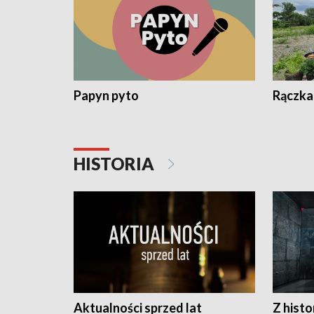
Papyn pyto
Rączka
HISTORIA
Aktualności sprzed lat
Z histo