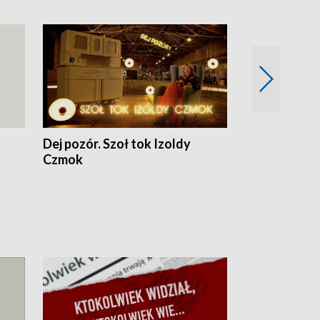
Dej pozór. Szoł tok Izoldy
Dzień z blisk
Czmok