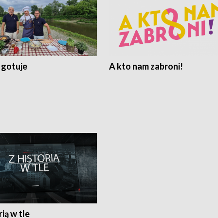
 gotuje
A kto nam zabroni!
rią w tle