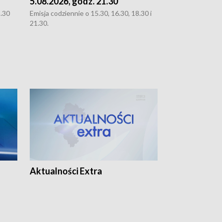
5.08.2026, godz. 21.30
5.08.2026, g
8.30
Emisja codziennie o 15.30, 16.30, 18.30 i
Emisja codziennie
21.30.
21.30.
Aktualności Extra