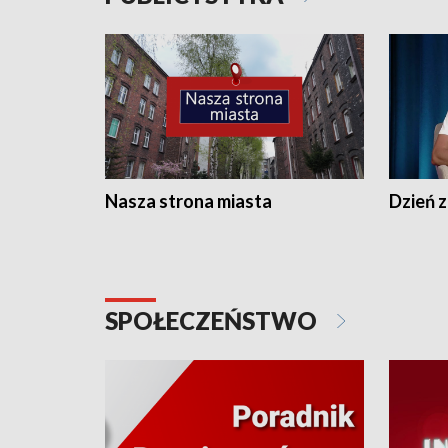
Nasza strona miasta
Dzień z
SPOŁECZEŃSTWO