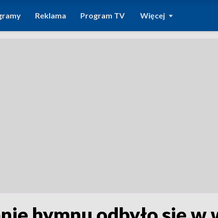
gramy
Reklama
Program TV
Więcej
ie hymnu odbyło się w w