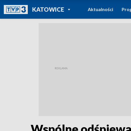
POWRÓT DO
KATOWICE
Aktualności
Pro
TVP REGIONY
Wspólne odśpiewan