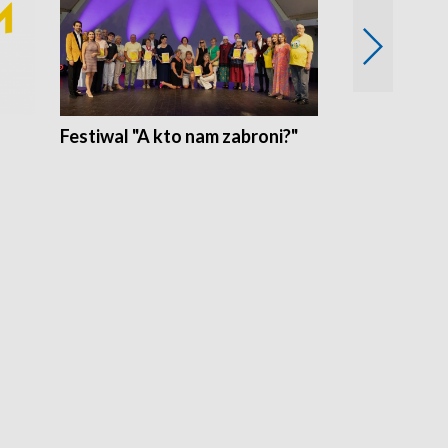
Festiwal "A kto nam zabroni?"
Mikrokosmo