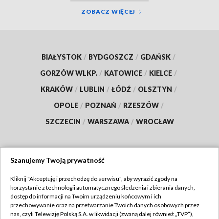
ZOBACZ WIĘCEJ
BIAŁYSTOK
/
BYDGOSZCZ
/
GDAŃSK
/
GORZÓW WLKP.
/
KATOWICE
/
KIELCE
/
KRAKÓW
/
LUBLIN
/
ŁÓDŹ
/
OLSZTYN
/
OPOLE
/
POZNAŃ
/
RZESZÓW
/
SZCZECIN
/
WARSZAWA
/
WROCŁAW
Szanujemy Twoją prywatność
Dołącz do nas:
Kliknij "Akceptuję i przechodzę do serwisu", aby wyrazić zgody na
korzystanie z technologii automatycznego śledzenia i zbierania danych,
TVP
dostęp do informacji na Twoim urządzeniu końcowym i ich
Abonament TVP
przechowywanie oraz na przetwarzanie Twoich danych osobowych przez
Regulamin TVP
nas, czyli Telewizję Polską S.A. w likwidacji (zwaną dalej również „TVP”),