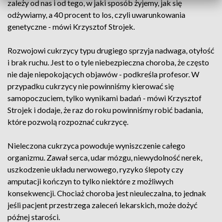
zależy od nas i od tego, w jaki sposób żyjemy, jak się
odżywiamy, a 40 procent to los, czyli uwarunkowania
genetyczne - mówi Krzysztof Strojek.
Rozwojowi cukrzycy typu drugiego sprzyja nadwaga, otyłość
i brak ruchu. Jest to o tyle niebezpieczna choroba, że często
nie daje niepokojących objawów - podkreśla profesor. W
przypadku cukrzycy nie powinniśmy kierować się
samopoczuciem, tylko wynikami badań - mówi Krzysztof
Strojek i dodaje, że raz do roku powinniśmy robić badania,
które pozwolą rozpoznać cukrzycę.
Nieleczona cukrzyca powoduje wyniszczenie całego
organizmu. Zawał serca, udar mózgu, niewydolność nerek,
uszkodzenie układu nerwowego, ryzyko ślepoty czy
amputacji kończyn to tylko niektóre z możliwych
konsekwencji. Chociaż choroba jest nieuleczalna, to jednak
jeśli pacjent przestrzega zaleceń lekarskich, może dożyć
późnej starości.