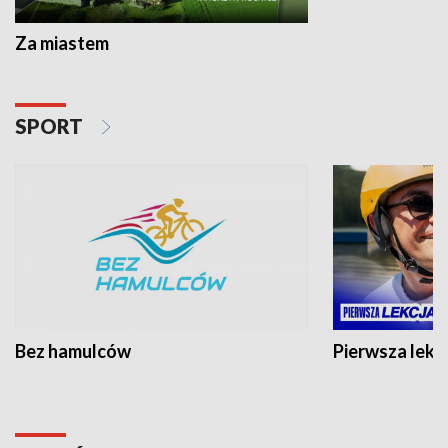
Za miastem
SPORT
Bez hamulców
Pierwsza lekc