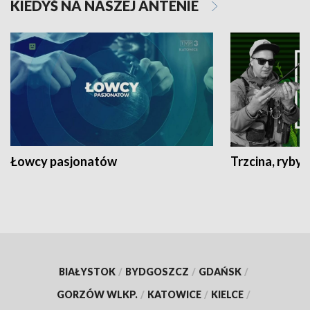
KIEDYŚ NA NASZEJ ANTENIE
Łowcy pasjonatów
Trzcina, ryby 
BIAŁYSTOK
/
BYDGOSZCZ
/
GDAŃSK
/
GORZÓW WLKP.
/
KATOWICE
/
KIELCE
/