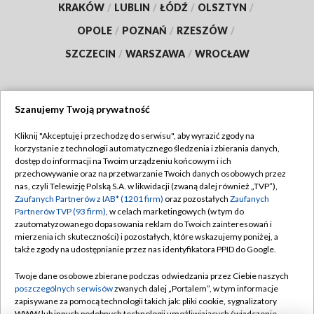
KRAKÓW
/
LUBLIN
/
ŁÓDŹ
/
OLSZTYN
/
OPOLE
/
POZNAŃ
/
RZESZÓW
/
SZCZECIN
/
WARSZAWA
/
WROCŁAW
Szanujemy Twoją prywatność
Dołącz do nas:
Kliknij "Akceptuję i przechodzę do serwisu", aby wyrazić zgody na
korzystanie z technologii automatycznego śledzenia i zbierania danych,
TVP
dostęp do informacji na Twoim urządzeniu końcowym i ich
Abonament TVP
przechowywanie oraz na przetwarzanie Twoich danych osobowych przez
Regulamin TVP
nas, czyli Telewizję Polską S.A. w likwidacji (zwaną dalej również „TVP”),
Emisja w TVP
Polityka prywatności
Zaufanych Partnerów z IAB* (1201 firm)
oraz pozostałych
Zaufanych
Partnerów TVP (93 firm)
, w celach marketingowych (w tym do
Centrum informacji TVP
Moje zgody
zautomatyzowanego dopasowania reklam do Twoich zainteresowań i
mierzenia ich skuteczności) i pozostałych, które wskazujemy poniżej, a
Naziemna Telewizja Cyfrowa
Pomoc
także zgody na udostępnianie przez nas identyfikatora PPID do Google.
Sklep TVP
Biuro reklamy
Twoje dane osobowe zbierane podczas odwiedzania przez Ciebie naszych
Rada Programowa
Kontakt
poszczególnych serwisów
zwanych dalej „Portalem”, w tym informacje
zapisywane za pomocą technologii takich jak: pliki cookie, sygnalizatory
System NOS
WWW lub innych podobnych technologii umożliwiających świadczenie