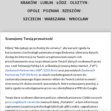
KRAKÓW
/
LUBLIN
/
ŁÓDŹ
/
OLSZTYN
/
OPOLE
/
POZNAŃ
/
RZESZÓW
/
SZCZECIN
/
WARSZAWA
/
WROCŁAW
Szanujemy Twoją prywatność
Dołącz do nas:
Kliknij "Akceptuję i przechodzę do serwisu", aby wyrazić zgody na
korzystanie z technologii automatycznego śledzenia i zbierania danych,
TVP
dostęp do informacji na Twoim urządzeniu końcowym i ich
Abonament TVP
przechowywanie oraz na przetwarzanie Twoich danych osobowych przez
Regulamin TVP
nas, czyli Telewizję Polską S.A. w likwidacji (zwaną dalej również „TVP”),
Emisja w TVP
Polityka prywatności
Zaufanych Partnerów z IAB* (1201 firm)
oraz pozostałych
Zaufanych
Partnerów TVP (93 firm)
, w celach marketingowych (w tym do
Centrum informacji TVP
Moje zgody
zautomatyzowanego dopasowania reklam do Twoich zainteresowań i
mierzenia ich skuteczności) i pozostałych, które wskazujemy poniżej, a
Naziemna Telewizja Cyfrowa
Pomoc
także zgody na udostępnianie przez nas identyfikatora PPID do Google.
Sklep TVP
Biuro reklamy
Twoje dane osobowe zbierane podczas odwiedzania przez Ciebie naszych
Rada Programowa
Kontakt
poszczególnych serwisów
zwanych dalej „Portalem”, w tym informacje
zapisywane za pomocą technologii takich jak: pliki cookie, sygnalizatory
System NOS
WWW lub innych podobnych technologii umożliwiających świadczenie