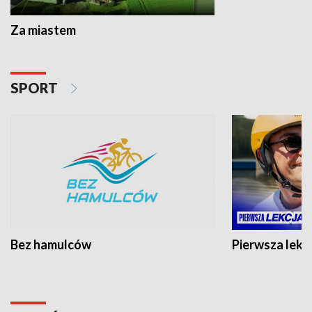
Za miastem
SPORT
Bez hamulców
Pierwsza lekc