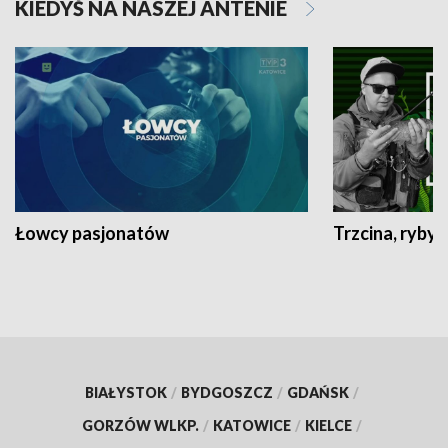
KIEDYŚ NA NASZEJ ANTENIE
Łowcy pasjonatów
Trzcina, ryby 
BIAŁYSTOK
/
BYDGOSZCZ
/
GDAŃSK
/
GORZÓW WLKP.
/
KATOWICE
/
KIELCE
/