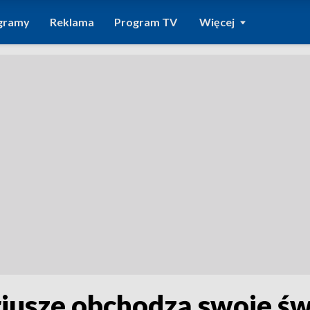
gramy
Reklama
Program TV
Więcej
iusze obchodzą swoje świ