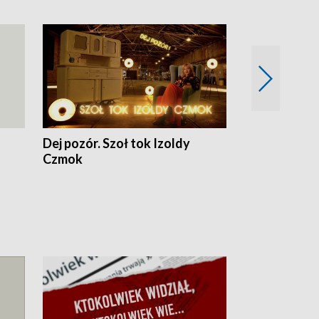
Dej pozór. Szoł tok Izoldy
Dzień z blisk
Czmok