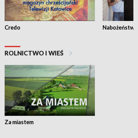
Credo
Nabożeństwa 
ROLNICTWO I WIEŚ
Za miastem