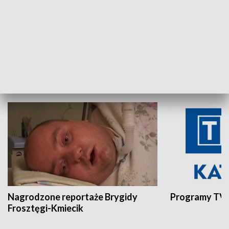
Aktualności sprzed lat
Z historią w tl
INNE
Nagrodzone reportaże Brygidy
Programy TVP
Frosztęgi-Kmiecik