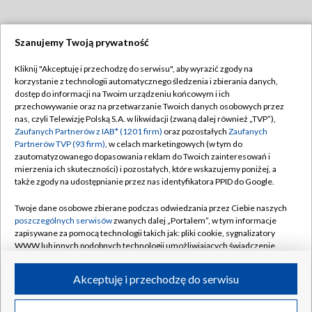
Szanujemy Twoją prywatność
Dołącz do nas:
Kliknij "Akceptuję i przechodzę do serwisu", aby wyrazić zgody na
korzystanie z technologii automatycznego śledzenia i zbierania danych,
TVP
dostęp do informacji na Twoim urządzeniu końcowym i ich
Abonament TVP
przechowywanie oraz na przetwarzanie Twoich danych osobowych przez
Regulamin TVP
nas, czyli Telewizję Polską S.A. w likwidacji (zwaną dalej również „TVP”),
Emisja w TVP
Polityka prywatności
Zaufanych Partnerów z IAB* (1201 firm)
oraz pozostałych
Zaufanych
Partnerów TVP (93 firm)
, w celach marketingowych (w tym do
Centrum informacji TVP
Moje zgody
zautomatyzowanego dopasowania reklam do Twoich zainteresowań i
mierzenia ich skuteczności) i pozostałych, które wskazujemy poniżej, a
Naziemna Telewizja Cyfrowa
Pomoc
także zgody na udostępnianie przez nas identyfikatora PPID do Google.
Sklep TVP
Biuro reklamy
Twoje dane osobowe zbierane podczas odwiedzania przez Ciebie naszych
Rada Programowa
Kontakt
poszczególnych serwisów
zwanych dalej „Portalem”, w tym informacje
zapisywane za pomocą technologii takich jak: pliki cookie, sygnalizatory
System NOS
WWW lub innych podobnych technologii umożliwiających świadczenie
dopasowanych i bezpiecznych usług, personalizację treści oraz reklam,
Informacje o nadawcy
Kanały
udostępnianie funkcji mediów społecznościowych oraz analizowanie
Akceptuję i przechodzę do serwisu
ruchu w Internecie.
Program dla prasy
©2026 Telewizja Polska S.A. w likwidacji
Biuro Reklamy
Twoje dane osobowe zbierane podczas odwiedzania przez Ciebie