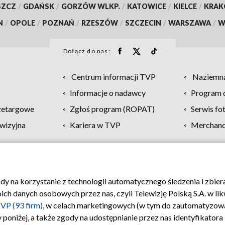
SZCZ
/
GDAŃSK
/
GORZÓW WLKP.
/
KATOWICE
/
KIELCE
/
KRA
N
/
OPOLE
/
POZNAŃ
/
RZESZÓW
/
SZCZECIN
/
WARSZAWA
/
W
Dołącz do nas:
Centrum informacji TVP
Naziemna
Informacje o nadawcy
Program d
zetargowe
Zgłoś program (ROPAT)
Serwis fo
wizyjna
Kariera w TVP
Merchandi
Polityka prywatności
Moje zgody
Pomoc
Biuro re
ody na korzystanie z technologii automatycznego śledzenia i zbie
 danych osobowych przez nas, czyli Telewizję Polską S.A. w likw
VP (93 firm)
, w celach marketingowych (w tym do zautomatyzow
 poniżej, a także zgody na udostępnianie przez nas identyfikator