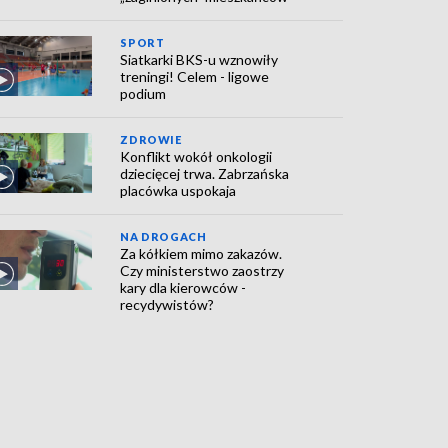
SPORT
Siatkarki BKS-u wznowiły
treningi! Celem - ligowe
podium
ZDROWIE
Konflikt wokół onkologii
dziecięcej trwa. Zabrzańska
placówka uspokaja
NA DROGACH
Za kółkiem mimo zakazów.
Czy ministerstwo zaostrzy
kary dla kierowców -
recydywistów?