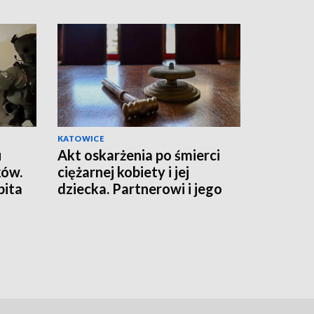
KATOWICE
u
Akt oskarżenia po śmierci
ków.
ciężarnej kobiety i jej
bita
dziecka. Partnerowi i jego
matce grozi więzienie