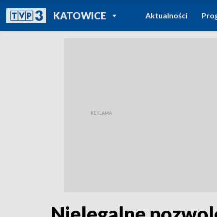
POWRÓT DO
KATOWICE
Aktualności
Pro
TVP REGIONY
Nielegalne pozwole