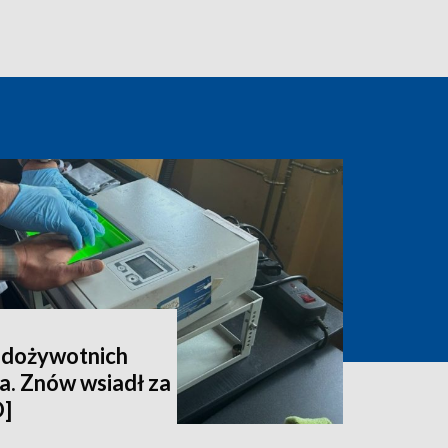
6 dożywotnich
la. Znów wsiadł za
O]