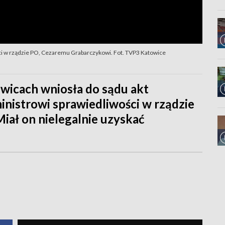
ci w rządzie PO, Cezaremu Grabarczykowi. Fot. TVP3 Katowice
wicach wniosła do sądu akt
nistrowi sprawiedliwości w rządzie
iał on nielegalnie uzyskać