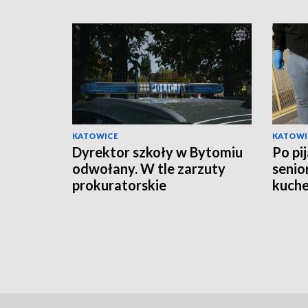
KATOWICE
KATOWI
Dyrektor szkoły w Bytomiu
Po pi
odwołany. W tle zarzuty
senio
prokuratorskie
kuche
oskar