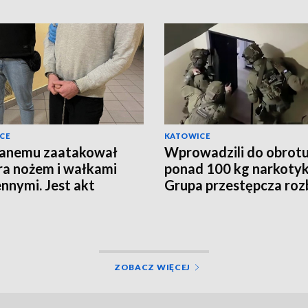
CE
KATOWICE
janemu zaatakował
Wprowadzili do obrot
ra nożem i wałkami
ponad 100 kg narkoty
nnymi. Jest akt
Grupa przestępcza roz
żenia
ZOBACZ WIĘCEJ