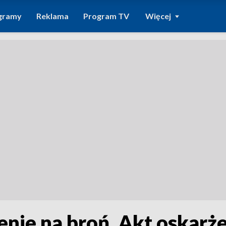
gramy
Reklama
Program TV
Więcej
nie na broń. Akt oskarż