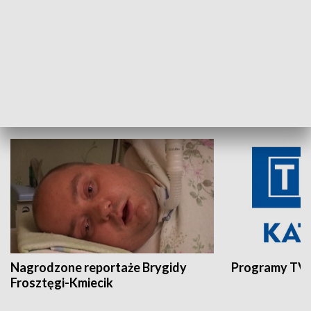
Aktualności sprzed lat
Z historią w tl
INNE
Nagrodzone reportaże Brygidy
Programy TVP
Frosztęgi-Kmiecik