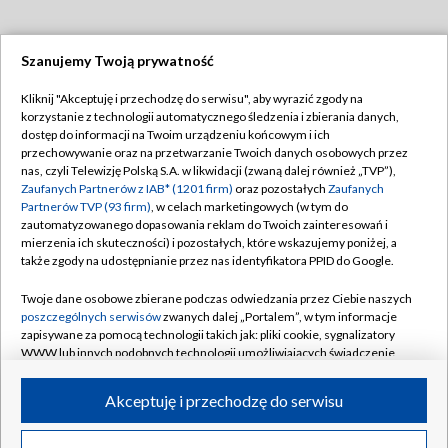
Szanujemy Twoją prywatność
Dołącz do nas:
Kliknij "Akceptuję i przechodzę do serwisu", aby wyrazić zgody na
korzystanie z technologii automatycznego śledzenia i zbierania danych,
TVP
dostęp do informacji na Twoim urządzeniu końcowym i ich
Abonament TVP
przechowywanie oraz na przetwarzanie Twoich danych osobowych przez
Regulamin TVP
nas, czyli Telewizję Polską S.A. w likwidacji (zwaną dalej również „TVP”),
Emisja w TVP
Polityka prywatności
Zaufanych Partnerów z IAB* (1201 firm)
oraz pozostałych
Zaufanych
Partnerów TVP (93 firm)
, w celach marketingowych (w tym do
Centrum informacji TVP
Moje zgody
zautomatyzowanego dopasowania reklam do Twoich zainteresowań i
mierzenia ich skuteczności) i pozostałych, które wskazujemy poniżej, a
Naziemna Telewizja Cyfrowa
Pomoc
także zgody na udostępnianie przez nas identyfikatora PPID do Google.
Sklep TVP
Biuro reklamy
Twoje dane osobowe zbierane podczas odwiedzania przez Ciebie naszych
Rada Programowa
Kontakt
poszczególnych serwisów
zwanych dalej „Portalem”, w tym informacje
zapisywane za pomocą technologii takich jak: pliki cookie, sygnalizatory
System NOS
WWW lub innych podobnych technologii umożliwiających świadczenie
dopasowanych i bezpiecznych usług, personalizację treści oraz reklam,
Informacje o nadawcy
Kanały
udostępnianie funkcji mediów społecznościowych oraz analizowanie
Akceptuję i przechodzę do serwisu
ruchu w Internecie.
Program dla prasy
©2026 Telewizja Polska S.A. w likwidacji
Biuro Reklamy
Twoje dane osobowe zbierane podczas odwiedzania przez Ciebie