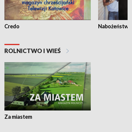
Credo
Nabożeństwa 
ROLNICTWO I WIEŚ
Za miastem