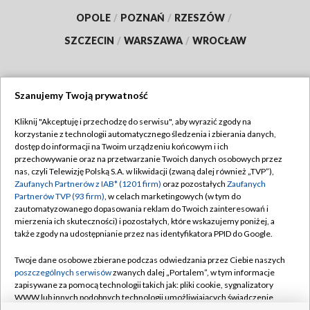
OPOLE
/
POZNAŃ
/
RZESZÓW
/
SZCZECIN
/
WARSZAWA
/
WROCŁAW
Szanujemy Twoją prywatność
Dołącz do nas:
Kliknij "Akceptuję i przechodzę do serwisu", aby wyrazić zgody na
korzystanie z technologii automatycznego śledzenia i zbierania danych,
TVP
dostęp do informacji na Twoim urządzeniu końcowym i ich
Abonament TVP
przechowywanie oraz na przetwarzanie Twoich danych osobowych przez
Regulamin TVP
nas, czyli Telewizję Polską S.A. w likwidacji (zwaną dalej również „TVP”),
Emisja w TVP
Polityka prywatności
Zaufanych Partnerów z IAB* (1201 firm)
oraz pozostałych
Zaufanych
Partnerów TVP (93 firm)
, w celach marketingowych (w tym do
Centrum informacji TVP
Moje zgody
zautomatyzowanego dopasowania reklam do Twoich zainteresowań i
mierzenia ich skuteczności) i pozostałych, które wskazujemy poniżej, a
Naziemna Telewizja Cyfrowa
Pomoc
także zgody na udostępnianie przez nas identyfikatora PPID do Google.
Sklep TVP
Biuro reklamy
Twoje dane osobowe zbierane podczas odwiedzania przez Ciebie naszych
Rada Programowa
Kontakt
poszczególnych serwisów
zwanych dalej „Portalem”, w tym informacje
zapisywane za pomocą technologii takich jak: pliki cookie, sygnalizatory
System NOS
WWW lub innych podobnych technologii umożliwiających świadczenie
dopasowanych i bezpiecznych usług, personalizację treści oraz reklam,