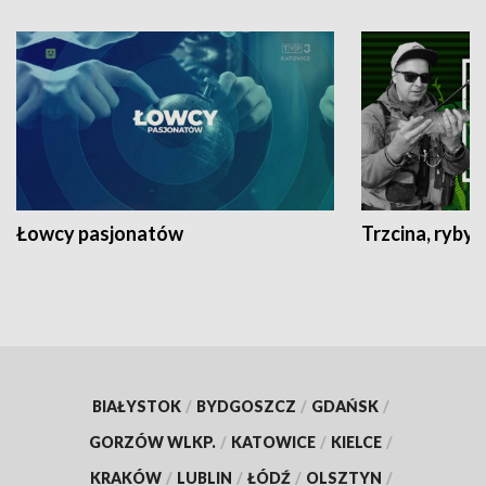
Łowcy pasjonatów
Trzcina, ryby 
BIAŁYSTOK
/
BYDGOSZCZ
/
GDAŃSK
/
GORZÓW WLKP.
/
KATOWICE
/
KIELCE
/
KRAKÓW
/
LUBLIN
/
ŁÓDŹ
/
OLSZTYN
/