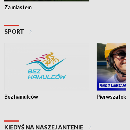
Za miastem
SPORT
Bez hamulców
Pierwsza lekc
KIEDYŚ NA NASZEJ ANTENIE