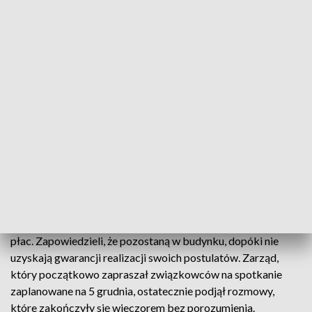
powołanie mediatora. Strona związkowa odmówiła
podpisania protokołu i oświadczyła, że jej przedstawiciele
pozostaną w budynku PGG - poinformował wieczorem PAP
rzecznik spółki Tomasz Głogowski.
Od 20 listopada w PGG trwa spór zbiorowy. Związki
domagają się 12-procentowej podwyżki płac zasadniczych w
2020 roku oraz włączenia tzw. dodatków gwarantowanych
do sumy, na podstawie której naliczane będą nagroda
barbórkowa i nagroda roczna, tzw. czternastka.
Reprezentanci central związkowych z PGG przyszli w środę
do katowickiej siedziby spółki z żądaniem
natychmiastowego wznowienia rozmów na temat podwyżek
płac. Zapowiedzieli, że pozostaną w budynku, dopóki nie
uzyskają gwarancji realizacji swoich postulatów. Zarząd,
który początkowo zapraszał związkowców na spotkanie
zaplanowane na 5 grudnia, ostatecznie podjął rozmowy,
które zakończyły się wieczorem bez porozumienia.