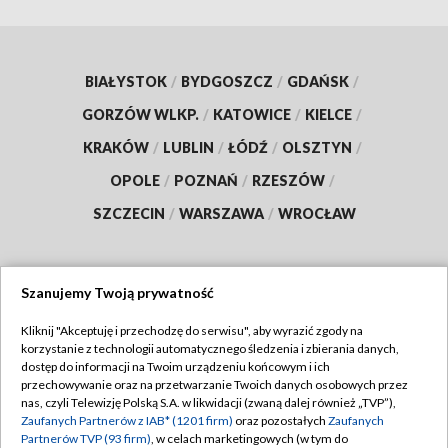
BIAŁYSTOK
/
BYDGOSZCZ
/
GDAŃSK
/
GORZÓW WLKP.
/
KATOWICE
/
KIELCE
/
KRAKÓW
/
LUBLIN
/
ŁÓDŹ
/
OLSZTYN
/
OPOLE
/
POZNAŃ
/
RZESZÓW
/
SZCZECIN
/
WARSZAWA
/
WROCŁAW
Szanujemy Twoją prywatność
Dołącz do nas:
Kliknij "Akceptuję i przechodzę do serwisu", aby wyrazić zgody na
korzystanie z technologii automatycznego śledzenia i zbierania danych,
TVP
dostęp do informacji na Twoim urządzeniu końcowym i ich
Abonament TVP
przechowywanie oraz na przetwarzanie Twoich danych osobowych przez
Regulamin TVP
nas, czyli Telewizję Polską S.A. w likwidacji (zwaną dalej również „TVP”),
Emisja w TVP
Polityka prywatności
Zaufanych Partnerów z IAB* (1201 firm)
oraz pozostałych
Zaufanych
Partnerów TVP (93 firm)
, w celach marketingowych (w tym do