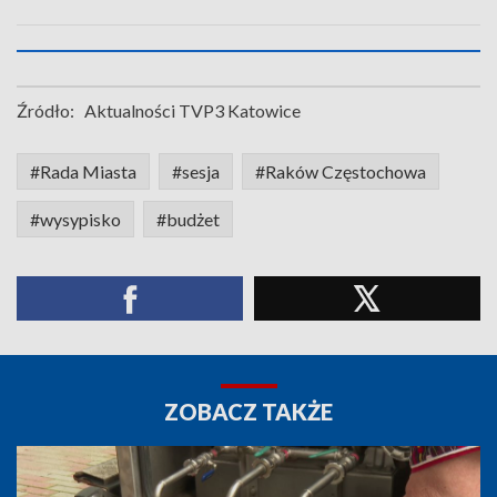
Źródło:
Aktualności TVP3 Katowice
#Rada Miasta
#sesja
#Raków Częstochowa
#wysypisko
#budżet
ZOBACZ TAKŻE