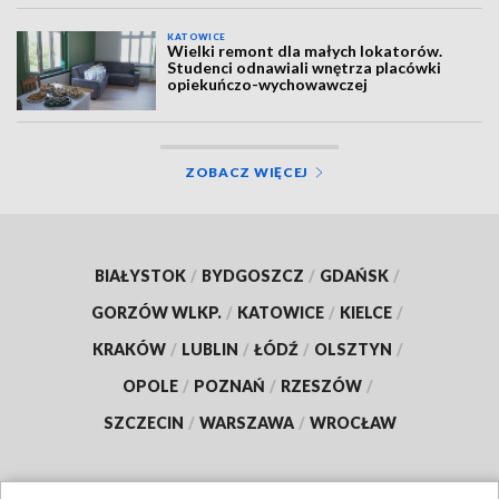
KATOWICE
Wielki remont dla małych lokatorów.
Studenci odnawiali wnętrza placówki
opiekuńczo-wychowawczej
ZOBACZ WIĘCEJ
BIAŁYSTOK
/
BYDGOSZCZ
/
GDAŃSK
/
GORZÓW WLKP.
/
KATOWICE
/
KIELCE
/
KRAKÓW
/
LUBLIN
/
ŁÓDŹ
/
OLSZTYN
/
OPOLE
/
POZNAŃ
/
RZESZÓW
/
SZCZECIN
/
WARSZAWA
/
WROCŁAW