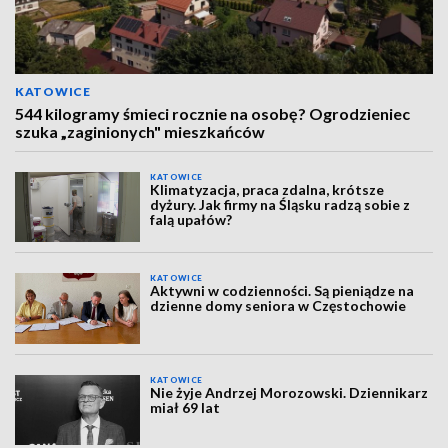
KATOWICE
544 kilogramy śmieci rocznie na osobę? Ogrodzieniec
szuka „zaginionych" mieszkańców
KATOWICE
Klimatyzacja, praca zdalna, krótsze
dyżury. Jak firmy na Śląsku radzą sobie z
falą upałów?
KATOWICE
Aktywni w codzienności. Są pieniądze na
dzienne domy seniora w Częstochowie
KATOWICE
Nie żyje Andrzej Morozowski. Dziennikarz
miał 69 lat