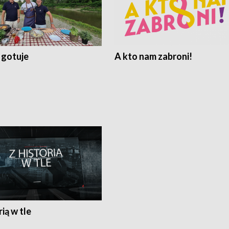
 gotuje
A kto nam zabroni!
rią w tle