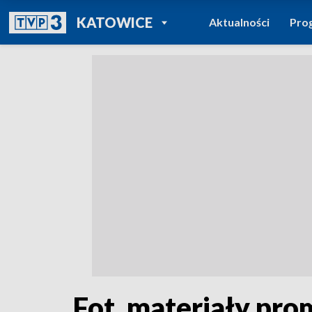
POWRÓT DO
KATOWICE
Aktualności
Pro
TVP REGIONY
Fot. materiały pr