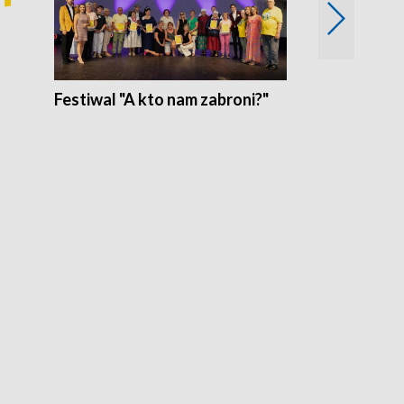
Festiwal "A kto nam zabroni?"
Mikrokosmo