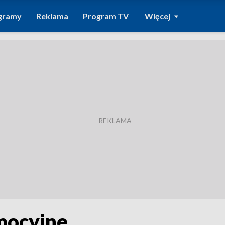
gramy
Reklama
Program TV
Więcej
omocyjne