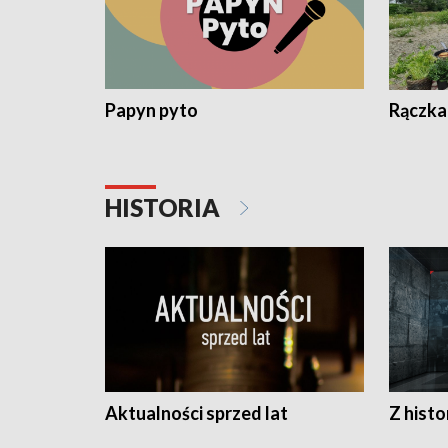
Papyn pyto
Rączka
HISTORIA
Aktualności sprzed lat
Z histo