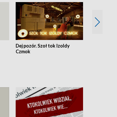
Dej pozór. Szoł tok Izoldy
Dzień z blisk
Czmok