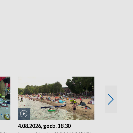
4.08.2026, godz. 18.30
3.08.2026, g