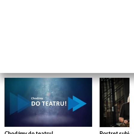
Nagrodzone reportaże Brygidy
Programy TVP
Frosztęgi-Kmiecik
KULTURA I SZTUKA
Chodźmy do teatru!
Portret subi