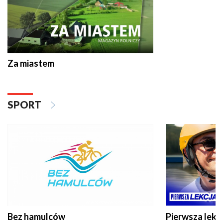
Za miastem
SPORT
Bez hamulców
Pierwsza lekc