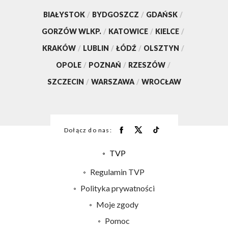
BIAŁYSTOK
/
BYDGOSZCZ
/
GDAŃSK
/
GORZÓW WLKP.
/
KATOWICE
/
KIELCE
/
KRAKÓW
/
LUBLIN
/
ŁÓDŹ
/
OLSZTYN
/
OPOLE
/
POZNAŃ
/
RZESZÓW
/
SZCZECIN
/
WARSZAWA
/
WROCŁAW
Dołącz do nas:
TVP
Abonament TVP
Regulamin TVP
Emisja w TVP
Polityka prywatności
Centrum informacji TVP
Moje zgody
Naziemna Telewizja Cyfrowa
Pomoc