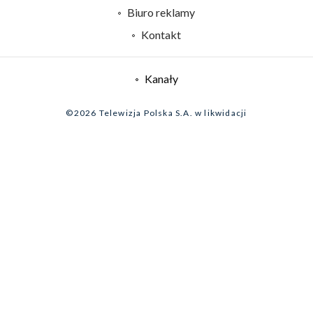
Sklep TVP
Biuro reklamy
Rada Programowa
Kontakt
System NOS
Informacje o nadawcy
Kanały
Program dla prasy
©2026 Telewizja Polska S.A. w likwidacji
Biuro Reklamy
Ogłoszenie przetargowe
Zgłoś program (ROPAT)
Serwis fotograficzny
Oferta Handlowa
Akademia Telewizyjna
Kariera w TVP
Merchandising (znaki)
Telegazeta ogłoszenia