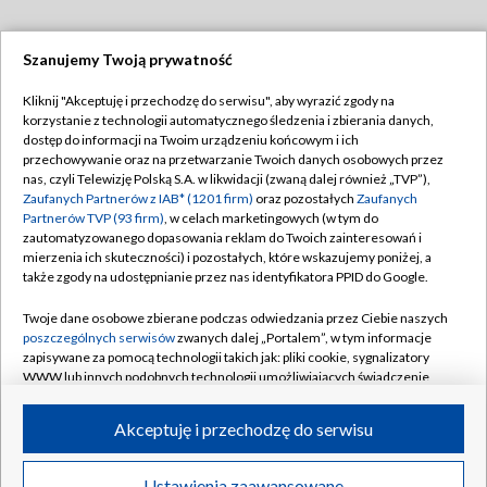
Szanujemy Twoją prywatność
Dołącz do nas:
Kliknij "Akceptuję i przechodzę do serwisu", aby wyrazić zgody na
korzystanie z technologii automatycznego śledzenia i zbierania danych,
TVP
dostęp do informacji na Twoim urządzeniu końcowym i ich
Abonament TVP
przechowywanie oraz na przetwarzanie Twoich danych osobowych przez
Regulamin TVP
nas, czyli Telewizję Polską S.A. w likwidacji (zwaną dalej również „TVP”),
Emisja w TVP
Polityka prywatności
Zaufanych Partnerów z IAB* (1201 firm)
oraz pozostałych
Zaufanych
Partnerów TVP (93 firm)
, w celach marketingowych (w tym do
Centrum informacji TVP
Moje zgody
zautomatyzowanego dopasowania reklam do Twoich zainteresowań i
mierzenia ich skuteczności) i pozostałych, które wskazujemy poniżej, a
Naziemna Telewizja Cyfrowa
Pomoc
także zgody na udostępnianie przez nas identyfikatora PPID do Google.
Sklep TVP
Biuro reklamy
Twoje dane osobowe zbierane podczas odwiedzania przez Ciebie naszych
Rada Programowa
Kontakt
poszczególnych serwisów
zwanych dalej „Portalem”, w tym informacje
zapisywane za pomocą technologii takich jak: pliki cookie, sygnalizatory
System NOS
WWW lub innych podobnych technologii umożliwiających świadczenie
dopasowanych i bezpiecznych usług, personalizację treści oraz reklam,
Informacje o nadawcy
Kanały
udostępnianie funkcji mediów społecznościowych oraz analizowanie
Akceptuję i przechodzę do serwisu
ruchu w Internecie.
Program dla prasy
©2026 Telewizja Polska S.A. w likwidacji
Biuro Reklamy
Twoje dane osobowe zbierane podczas odwiedzania przez Ciebie
Ustawienia zaawansowane