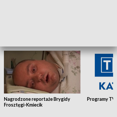
Aktualności sprzed lat
Z historią w tl
INNE
Nagrodzone reportaże Brygidy
Programy TVP
Frosztęgi-Kmiecik