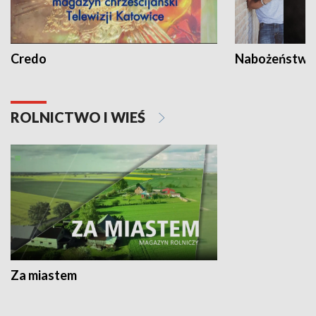
Credo
Nabożeństwa 
ROLNICTWO I WIEŚ
Za miastem