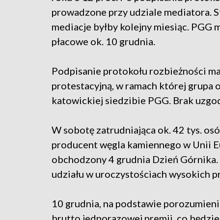
prowadzone przy udziale mediatora. Str
mediacje byłby kolejny miesiąc. PGG 
płacowe ok. 10 grudnia.
Podpisanie protokołu rozbieżności ma
protestacyjną, w ramach której grupa
katowickiej siedzibie PGG. Brak uzgo
W sobotę zatrudniająca ok. 42 tys. os
producent węgla kamiennego w Unii Eu
obchodzony 4 grudnia Dzień Górnika. 
udziału w uroczystościach wysokich pr
10 grudnia, na podstawie porozumienia
brutto jednorazowej premii, co będzie