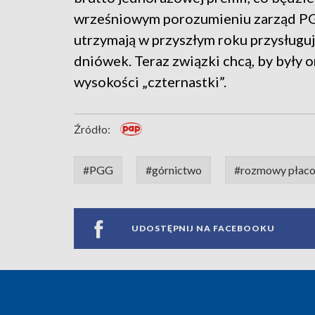
wrześniowym porozumieniu zarząd PGG
utrzymają w przyszłym roku przysługu
dniówek. Teraz związki chcą, by były 
wysokości „czternastki”.
Źródło:
#PGG
#górnictwo
#rozmowy płac
UDOSTĘPNIJ NA FACEBOOKU