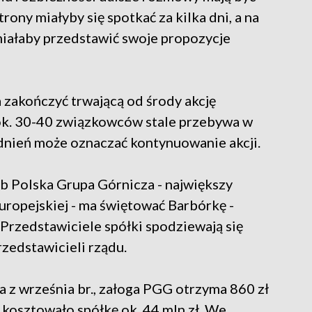
ony miałyby się spotkać za kilka dni, a na
miałaby przedstawić swoje propozycje
 zakończyć trwającą od środy akcję
 ok. 30-40 związkowców stale przebywa w
dnień może oznaczać kontynuowanie akcji.
ób Polska Grupa Górnicza - największy
ropejskiej - ma świętować Barbórkę -
Przedstawiciele spółki spodziewają się
zedstawicieli rządu.
 z września br., załoga PGG otrzyma 860 zł
 kosztowało spółkę ok. 44 mln zł. We