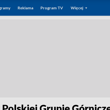
gramy
Reklama
Program TV
Więcej
Polskiej Grupie Górnicze