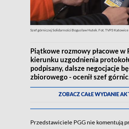
Szef górniczej Solidarności Bogusław Hutek. Fot. TVP3 Katowice
Piątkowe rozmowy płacowe w Po
kierunku uzgodnienia protokołu 
podpisany, dalsze negocjacje b
zbiorowego - ocenił szef górni
ZOBACZ CAŁE WYDANIE AKTU
Przedstawiciele PGG nie komentują p