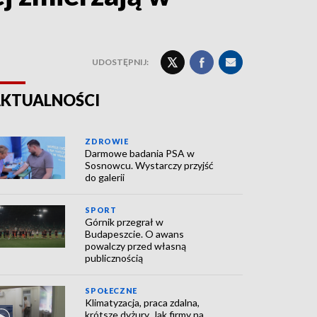
UDOSTĘPNIJ:
KTUALNOŚCI
ZDROWIE
Darmowe badania PSA w
Sosnowcu. Wystarczy przyjść
do galerii
SPORT
Górnik przegrał w
Budapeszcie. O awans
powalczy przed własną
publicznością
SPOŁECZNE
Klimatyzacja, praca zdalna,
krótsze dyżury. Jak firmy na