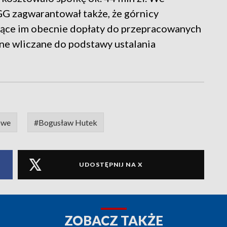
 zagwarantował także, że górnicy
jące im obecnie dopłaty do przepracowanych
one wliczane do podstawy ustalania
owe
#Bogusław Hutek
UDOSTĘPNIJ NA X
ZOBACZ TAKŻE