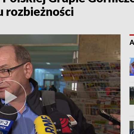
 rozbieżności
A