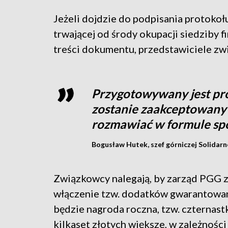
Jeżeli dojdzie do podpisania protoko
trwającej od środy okupacji siedziby fi
treści dokumentu, przedstawiciele z
Przygotowywany jest prot
zostanie zaakceptowany 
rozmawiać w formule sp
Bogusław Hutek, szef górniczej Solidarn
Związkowcy nalegają, by zarząd PGG z
włączenie tzw. dodatków gwarantowany
będzie nagroda roczna, tzw. czternast
kilkaset złotych większe, w zależnośc