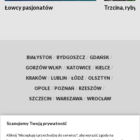
Łowcy pasjonatów
Trzcina, ryby 
BIAŁYSTOK
/
BYDGOSZCZ
/
GDAŃSK
/
GORZÓW WLKP.
/
KATOWICE
/
KIELCE
/
KRAKÓW
/
LUBLIN
/
ŁÓDŹ
/
OLSZTYN
/
OPOLE
/
POZNAŃ
/
RZESZÓW
/
SZCZECIN
/
WARSZAWA
/
WROCŁAW
Szanujemy Twoją prywatność
Dołącz do nas:
Kliknij "Akceptuję i przechodzę do serwisu", aby wyrazić zgody na