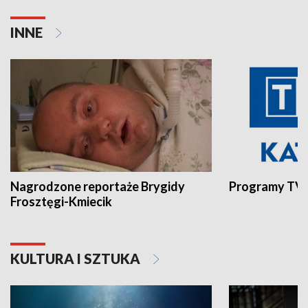
INNE
Nagrodzone reportaże Brygidy
Programy TVP
Frosztęgi-Kmiecik
KULTURA I SZTUKA