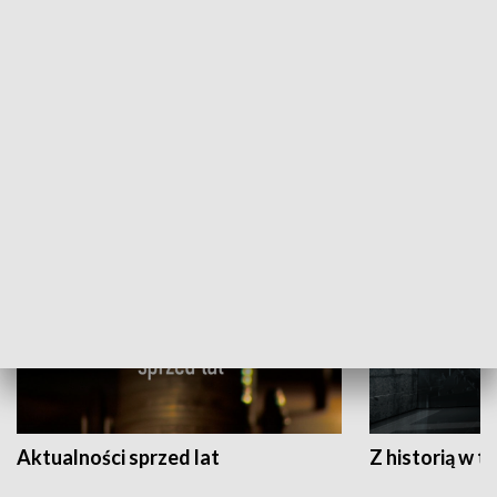
Papyn pyto
Rączka gotuje
HISTORIA
Aktualności sprzed lat
Z historią w tl