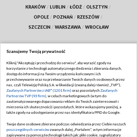
KRAKÓW
/
LUBLIN
/
ŁÓDŹ
/
OLSZTYN
/
OPOLE
/
POZNAŃ
/
RZESZÓW
/
SZCZECIN
/
WARSZAWA
/
WROCŁAW
Szanujemy Twoją prywatność
Dołącz do nas:
Kliknij "Akceptuję i przechodzę do serwisu", aby wyrazić zgody na
korzystanie z technologii automatycznego śledzenia i zbierania danych,
TVP
dostęp do informacji na Twoim urządzeniu końcowym i ich
Abonament TVP
przechowywanie oraz na przetwarzanie Twoich danych osobowych przez
Regulamin TVP
nas, czyli Telewizję Polską S.A. w likwidacji (zwaną dalej również „TVP”),
Emisja w TVP
Polityka prywatności
Zaufanych Partnerów z IAB* (1201 firm)
oraz pozostałych
Zaufanych
Partnerów TVP (93 firm)
, w celach marketingowych (w tym do
Centrum informacji TVP
Moje zgody
zautomatyzowanego dopasowania reklam do Twoich zainteresowań i
mierzenia ich skuteczności) i pozostałych, które wskazujemy poniżej, a
Naziemna Telewizja Cyfrowa
Pomoc
także zgody na udostępnianie przez nas identyfikatora PPID do Google.
Sklep TVP
Biuro reklamy
Twoje dane osobowe zbierane podczas odwiedzania przez Ciebie naszych
Rada Programowa
Kontakt
poszczególnych serwisów
zwanych dalej „Portalem”, w tym informacje
zapisywane za pomocą technologii takich jak: pliki cookie, sygnalizatory