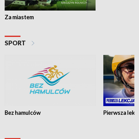
Za miastem
SPORT
Bez hamulców
Pierwsza lekc