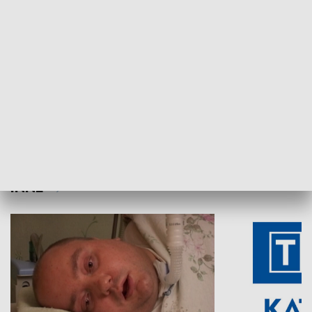
Aktualności sprzed lat
Z historią w tl
INNE