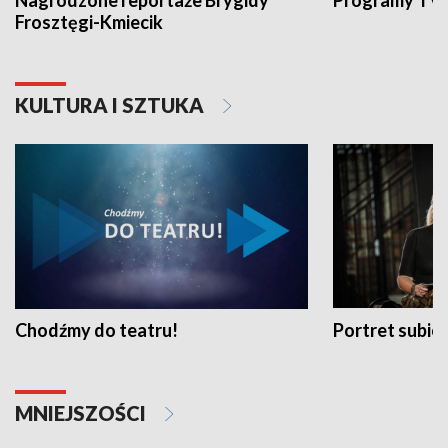
Nagrodzone reportaże Brygidy
Programy TVP
Frosztęgi-Kmiecik
KULTURA I SZTUKA
Chodźmy do teatru!
Portret subi
MNIEJSZOŚCI