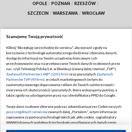
OPOLE
/
POZNAŃ
/
RZESZÓW
/
SZCZECIN
/
WARSZAWA
/
WROCŁAW
Szanujemy Twoją prywatność
Dołącz do nas:
Kliknij "Akceptuję i przechodzę do serwisu", aby wyrazić zgody na
korzystanie z technologii automatycznego śledzenia i zbierania danych,
TVP
dostęp do informacji na Twoim urządzeniu końcowym i ich
Abonament TVP
przechowywanie oraz na przetwarzanie Twoich danych osobowych przez
Regulamin TVP
nas, czyli Telewizję Polską S.A. w likwidacji (zwaną dalej również „TVP”),
Emisja w TVP
Polityka prywatności
Zaufanych Partnerów z IAB* (1201 firm)
oraz pozostałych
Zaufanych
Partnerów TVP (93 firm)
, w celach marketingowych (w tym do
Centrum informacji TVP
Moje zgody
zautomatyzowanego dopasowania reklam do Twoich zainteresowań i
mierzenia ich skuteczności) i pozostałych, które wskazujemy poniżej, a
Naziemna Telewizja Cyfrowa
Pomoc
także zgody na udostępnianie przez nas identyfikatora PPID do Google.
Sklep TVP
Biuro reklamy
Twoje dane osobowe zbierane podczas odwiedzania przez Ciebie naszych
Rada Programowa
Kontakt
poszczególnych serwisów
zwanych dalej „Portalem”, w tym informacje
zapisywane za pomocą technologii takich jak: pliki cookie, sygnalizatory
System NOS
WWW lub innych podobnych technologii umożliwiających świadczenie
dopasowanych i bezpiecznych usług, personalizację treści oraz reklam,
Informacje o nadawcy
Kanały