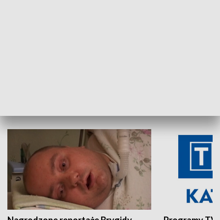
Aktualności sprzed lat
Z historią w tl
INNE