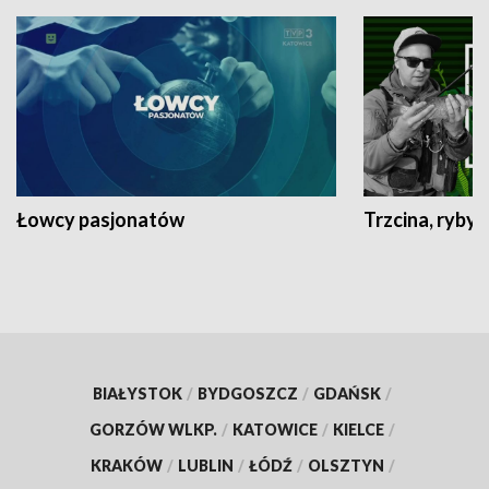
Łowcy pasjonatów
Trzcina, ryby 
BIAŁYSTOK
/
BYDGOSZCZ
/
GDAŃSK
/
GORZÓW WLKP.
/
KATOWICE
/
KIELCE
/
KRAKÓW
/
LUBLIN
/
ŁÓDŹ
/
OLSZTYN
/