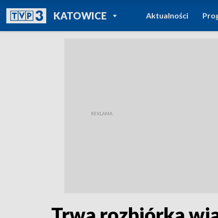
POWRÓT DO
KATOWICE
Aktualności
Pro
TVP REGIONY
Trwa rozbiórka wi