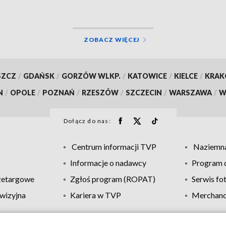
ZOBACZ WIĘCEJ
SZCZ
/
GDAŃSK
/
GORZÓW WLKP.
/
KATOWICE
/
KIELCE
/
KRA
N
/
OPOLE
/
POZNAŃ
/
RZESZÓW
/
SZCZECIN
/
WARSZAWA
/
W
Dołącz do nas:
Centrum informacji TVP
Naziemna
Informacje o nadawcy
Program d
zetargowe
Zgłoś program (ROPAT)
Serwis fo
wizyjna
Kariera w TVP
Merchandi