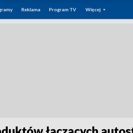
gramy
Reklama
Program TV
Więcej
aduktów łączących autos