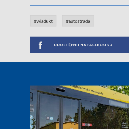
#wiadukt
#autostrada
UDOSTĘPNIJ NA FACEBOOKU