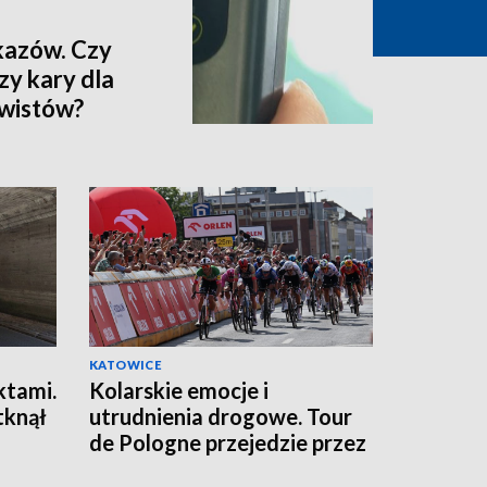
kazów. Czy
zy kary dla
wistów?
KATOWICE
ktami.
Kolarskie emocje i
tknął
utrudnienia drogowe. Tour
de Pologne przejedzie przez
nasz region