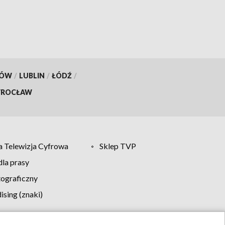
KÓW
/
LUBLIN
/
ŁÓDŹ
/
ROCŁAW
 Telewizja Cyfrowa
Sklep TVP
la prasy
tograficzny
sing (znaki)