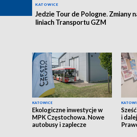
KATOWICE
Jedzie Tour de Pologne. Zmiany n
liniach Transportu GZM
KATOWICE
KATOWI
Ekologiczne inwestycje w
Sześć
MPK Częstochowa. Nowe
i dale
autobusy i zaplecze
Prawd
serwisowe
drogo