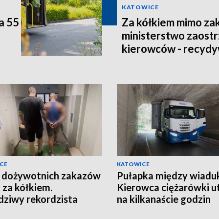
KATOWICE
a 55
Za kółkiem mimo za
ministerstwo zaostr
kierowców - recydy
CE
KATOWICE
 dożywotnich zakazów
Pułapka między wiadu
j za kółkiem.
Kierowca ciężarówki u
ziwy rekordzista
na kilkanaście godzin
wej bezmyślności
[ZDJĘCIA]