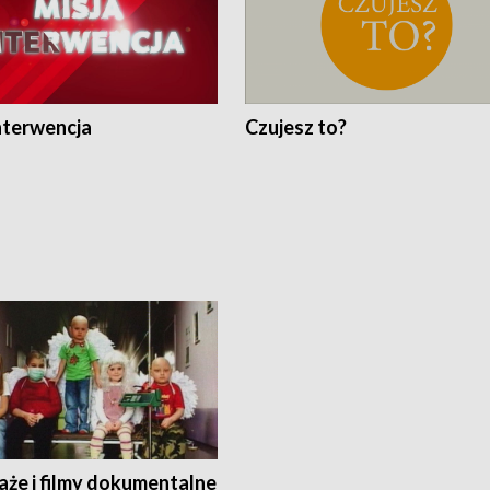
nterwencja
Czujesz to?
aże i filmy dokumentalne