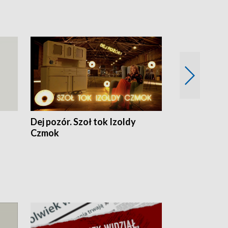
Dej pozór. Szoł tok Izoldy
Dzień z blisk
Czmok