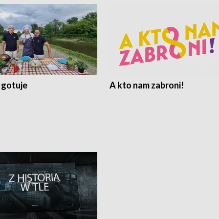
 gotuje
A kto nam zabroni!