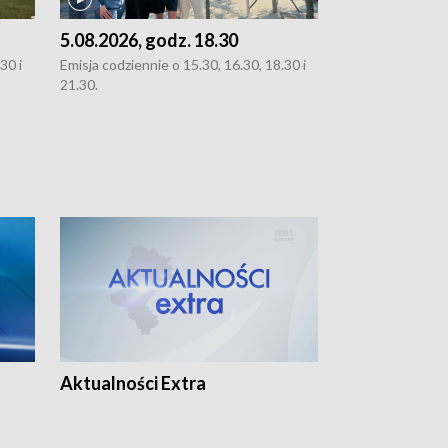
5.08.2026, godz. 18.30
4.08.2026, g
30 i
Emisja codziennie o 15.30, 16.30, 18.30 i
Emisja codziennie
21.30.
21.30.
Aktualności Extra