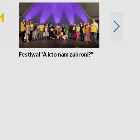
Festiwal "A kto nam zabroni?"
Mikrokosmo