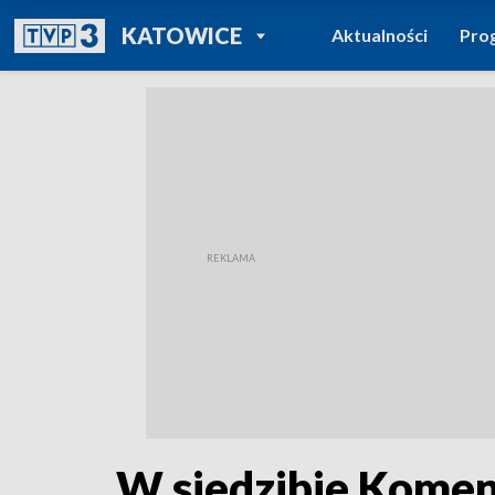
POWRÓT DO
KATOWICE
Aktualności
Pro
TVP REGIONY
W siedzibie Komen