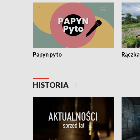
Papyn pyto
Rączka
HISTORIA