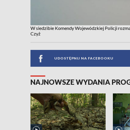
W siedzibie Komendy Wojewódzkiej Policji rozma
Czyż
UDOSTĘPNIJ NA FACEBOOKU
NAJNOWSZE WYDANIA PR