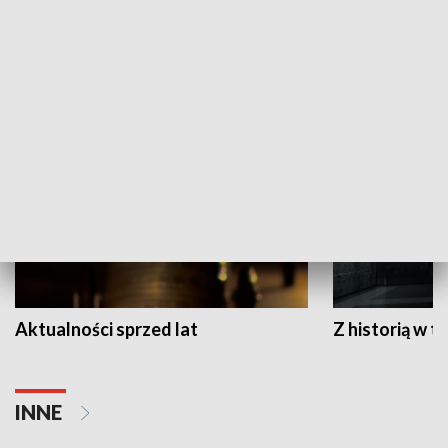
Papyn pyto
Rączka gotuje
HISTORIA
Aktualności sprzed lat
Z historią w tl
INNE