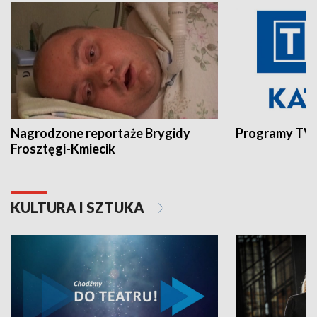
Nagrodzone reportaże Brygidy
Programy TVP
Frosztęgi-Kmiecik
KULTURA I SZTUKA