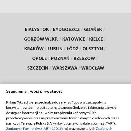
BIAŁYSTOK
/
BYDGOSZCZ
/
GDAŃSK
/
GORZÓW WLKP.
/
KATOWICE
/
KIELCE
/
KRAKÓW
/
LUBLIN
/
ŁÓDŹ
/
OLSZTYN
/
OPOLE
/
POZNAŃ
/
RZESZÓW
/
SZCZECIN
/
WARSZAWA
/
WROCŁAW
Szanujemy Twoją prywatność
Dołącz do nas:
Kliknij "Akceptuję i przechodzę do serwisu", aby wyrazić zgody na
korzystanie z technologii automatycznego śledzenia i zbierania danych,
TVP
dostęp do informacji na Twoim urządzeniu końcowym i ich
Abonament TVP
przechowywanie oraz na przetwarzanie Twoich danych osobowych przez
Regulamin TVP
nas, czyli Telewizję Polską S.A. w likwidacji (zwaną dalej również „TVP”),
Emisja w TVP
Polityka prywatności
Zaufanych Partnerów z IAB* (1201 firm)
oraz pozostałych
Zaufanych