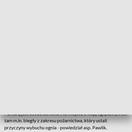
Fot. TVP3 Katowice
Zwęglone zwłoki znaleźli strażacy w garażu
strawionym przez ogień we wtorek rano w
Goleszowie na Śląsku Cieszyńskim - poinformował
rzecznik policji w Cieszynie asp. Krzysztof Pawlik.
W pożarze spłonęła też drewniana wiata stojąca
obok.
- Ofiarą jest osoba dorosła. Na miejscu trwają oględziny. Jest
tam m.in. biegły z zakresu pożarnictwa, który ustali
przyczyny wybuchu ognia - powiedział asp. Pawlik.