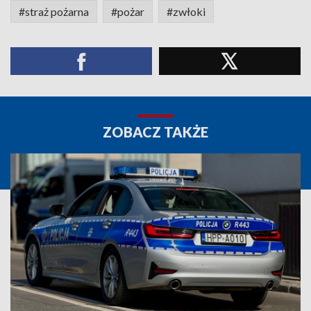
#straż pożarna
#pożar
#zwłoki
ZOBACZ TAKŻE