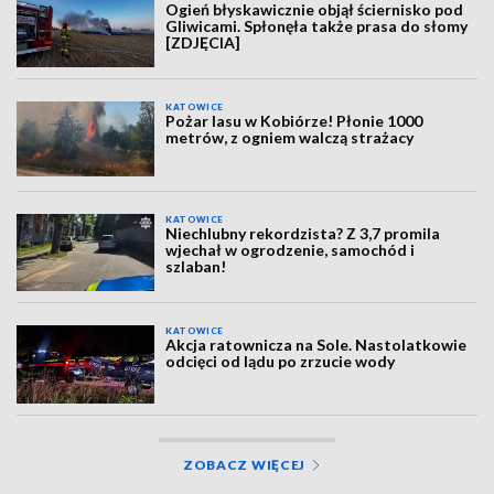
Ogień błyskawicznie objął ściernisko pod
Gliwicami. Spłonęła także prasa do słomy
[ZDJĘCIA]
KATOWICE
Pożar lasu w Kobiórze! Płonie 1000
metrów, z ogniem walczą strażacy
KATOWICE
Niechlubny rekordzista? Z 3,7 promila
wjechał w ogrodzenie, samochód i
szlaban!
KATOWICE
Akcja ratownicza na Sole. Nastolatkowie
odcięci od lądu po zrzucie wody
ZOBACZ WIĘCEJ