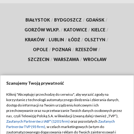
BIAŁYSTOK
/
BYDGOSZCZ
/
GDAŃSK
/
GORZÓW WLKP.
/
KATOWICE
/
KIELCE
/
KRAKÓW
/
LUBLIN
/
ŁÓDŹ
/
OLSZTYN
/
OPOLE
/
POZNAŃ
/
RZESZÓW
/
SZCZECIN
/
WARSZAWA
/
WROCŁAW
Szanujemy Twoją prywatność
Dołącz do nas:
Kliknij "Akceptuję i przechodzę do serwisu", aby wyrazić zgody na
korzystanie z technologii automatycznego śledzenia i zbierania danych,
TVP
dostęp do informacji na Twoim urządzeniu końcowym i ich
Abonament TVP
przechowywanie oraz na przetwarzanie Twoich danych osobowych przez
Regulamin TVP
nas, czyli Telewizję Polską S.A. w likwidacji (zwaną dalej również „TVP”),
Emisja w TVP
Polityka prywatności
Zaufanych Partnerów z IAB* (1201 firm)
oraz pozostałych
Zaufanych
Partnerów TVP (93 firm)
, w celach marketingowych (w tym do
Centrum informacji TVP
Moje zgody
zautomatyzowanego dopasowania reklam do Twoich zainteresowań i