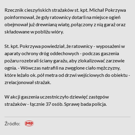
Rzecznik cieszyńskich strażaków st. kpt. Michał Pokrzywa
poinformował, że gdy ratownicy dotarli na miejsce ogień
obejmował już drewnianą wiatę, połączony z nią garaż oraz
składowane w pobliżu wióry.
St. kpt. Pokrzywa powiedział, że ratownicy - wyposażeni w
aparaty ochrony dróg oddechowych - podczas gaszenia
pożaru rozebrali ściany garażu, aby zlokalizować zarzewie
ognia. - Wówczas natrafili na zwęglone ciało mężczyzny,
które leżało ok. pół metra od drzwi wejściowych do obiektu -
zrelacjonował strażak.
W akcji gaszenia uczestniczyło dziewięć zastępów
strażaków - łącznie 37 osób. Sprawę bada policja.
Źródło: